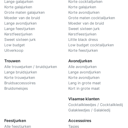
Lange galajurken
Korte cocktailjurken
Korte galajurken
Korte galajurken
Grote maten galajurken
Korte avondjurken
Moeder van de bruid
Grote maten cocktailjurken
Lange avondjurken
Moeder van de bruid
Lange feestjurken
Sweet sixteen jurk
Kerstfeestjurken
Kerstfeestjurken
Sweet sixteen jurk
Little black dress
Low budget
Low budget cocktailjurken
Uitverkoop
Korte feestjurken
Trouwen
Avondjurken
Alle trouwjurken / bruidsjurken
Alle avondjurken
Lange bruidsjurken
Lange avondjurken
Korte trouwjurken
Korte avondjurken
Bruidsaccessoires
Lang in grote maat
Bruidsmeisjes
Kort in grote maat
Vlaamse klanten
Cocktailkleedjes / Cocktailkledij
Galakleedjes / Galakledij
Feestjurken
Accessoires
Alle feestjurken
Tasjes