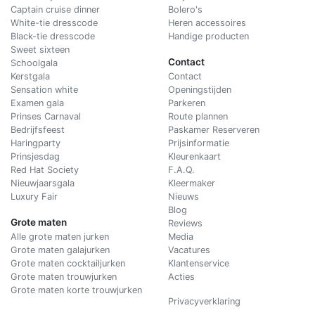
Captain cruise dinner
Bolero's
White-tie dresscode
Heren accessoires
Black-tie dresscode
Handige producten
Sweet sixteen
Contact
Schoolgala
Kerstgala
C
ontact
Sensation white
Openingstijden
Examen gala
Parkeren
Prinses Carnaval
Route plannen
Bedrijfsfeest
Paskamer Reserveren
Haringparty
Prijsinformatie
Prinsjesdag
Kleurenkaart
Red Hat Society
F.A.Q.
Nieuwjaarsgala
Kleermaker
Luxury Fair
Nieuws
Blog
Grote maten
Reviews
Alle grote maten jurken
Media
Grote maten galajurken
Vacatures
Grote maten cocktailjurken
Klantenservice
Grote maten trouwjurken
Acties
Grote maten korte trouwjurken
Privacyverklaring