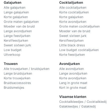
Galajurken
Cocktailjurken
Alle galajurken
Alle cocktailjurken
Lange galajurken
Korte cocktailjurken
Korte galajurken
Korte galajurken
Grote maten galajurken
Korte avondjurken
Moeder van de bruid
Grote maten cocktailjurken
Lange avondjurken
Moeder van de bruid
Lange feestjurken
Sweet sixteen jurk
Kerstfeestjurken
Kerstfeestjurken
Sweet sixteen jurk
Little black dress
Low budget
Low budget cocktailjurken
Uitverkoop
Korte feestjurken
Trouwen
Avondjurken
Alle trouwjurken / bruidsjurken
Alle avondjurken
Lange bruidsjurken
Lange avondjurken
Korte trouwjurken
Korte avondjurken
Bruidsaccessoires
Lang in grote maat
Bruidsmeisjes
Kort in grote maat
Vlaamse klanten
Cocktailkleedjes / Cocktailkledij
Galakleedjes / Galakledij