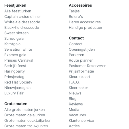
Feestjurken
Accessoires
Alle feestjurken
Tasjes
Captain cruise dinner
Bolero's
White-tie dresscode
Heren accessoires
Black-tie dresscode
Handige producten
Sweet sixteen
Contact
Schoolgala
Kerstgala
C
ontact
Sensation white
Openingstijden
Examen gala
Parkeren
Prinses Carnaval
Route plannen
Bedrijfsfeest
Paskamer Reserveren
Haringparty
Prijsinformatie
Prinsjesdag
Kleurenkaart
Red Hat Society
F.A.Q.
Nieuwjaarsgala
Kleermaker
Luxury Fair
Nieuws
Blog
Grote maten
Reviews
Alle grote maten jurken
Media
Grote maten galajurken
Vacatures
Grote maten cocktailjurken
Klantenservice
Grote maten trouwjurken
Acties