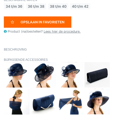
34 t/m 36
36 t/m 38
38 t/m 40
40 t/m 42
OPSLAAN IN FAVORIETEN
Product (na)bestellen?
Lees hier de procedure.
BESCHRIJVING
BIJPASSENDE ACCESSOIRES