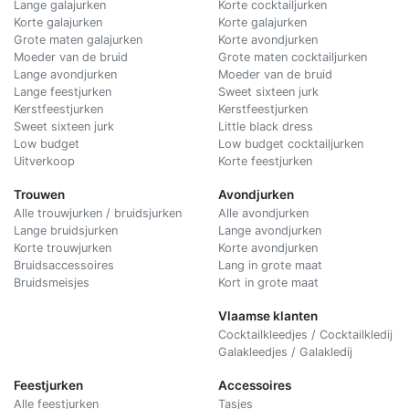
Lange galajurken
Korte cocktailjurken
Korte galajurken
Korte galajurken
Grote maten galajurken
Korte avondjurken
Moeder van de bruid
Grote maten cocktailjurken
Lange avondjurken
Moeder van de bruid
Lange feestjurken
Sweet sixteen jurk
Kerstfeestjurken
Kerstfeestjurken
Sweet sixteen jurk
Little black dress
Low budget
Low budget cocktailjurken
Uitverkoop
Korte feestjurken
Trouwen
Avondjurken
Alle trouwjurken / bruidsjurken
Alle avondjurken
Lange bruidsjurken
Lange avondjurken
Korte trouwjurken
Korte avondjurken
Bruidsaccessoires
Lang in grote maat
Bruidsmeisjes
Kort in grote maat
Vlaamse klanten
Cocktailkleedjes / Cocktailkledij
Galakleedjes / Galakledij
Feestjurken
Accessoires
Alle feestjurken
Tasjes