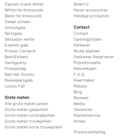
Captain cruise dinner
Bolero's
White-tie dresscode
Heren accessoires
Black-tie dresscode
Handige producten
Sweet sixteen
Contact
Schoolgala
Kerstgala
C
ontact
Sensation white
Openingstijden
Examen gala
Parkeren
Prinses Carnaval
Route plannen
Bedrijfsfeest
Paskamer Reserveren
Haringparty
Prijsinformatie
Prinsjesdag
Kleurenkaart
Red Hat Society
F.A.Q.
Nieuwjaarsgala
Kleermaker
Luxury Fair
Nieuws
Blog
Grote maten
Reviews
Alle grote maten jurken
Media
Grote maten galajurken
Vacatures
Grote maten cocktailjurken
Klantenservice
Grote maten trouwjurken
Acties
Grote maten korte trouwjurken
Privacyverklaring