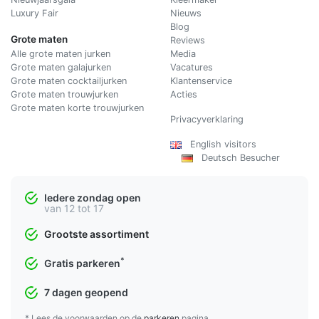
Luxury Fair
Nieuws
Blog
Grote maten
Reviews
Alle grote maten jurken
Media
Grote maten galajurken
Vacatures
Grote maten cocktailjurken
Klantenservice
Grote maten trouwjurken
Acties
Grote maten korte trouwjurken
Privacyverklaring
English visitors
Deutsch Besucher
Iedere zondag open
van 12 tot 17
Grootste assortiment
*
Gratis parkeren
7 dagen geopend
* Lees de voorwaarden op de
parkeren
pagina