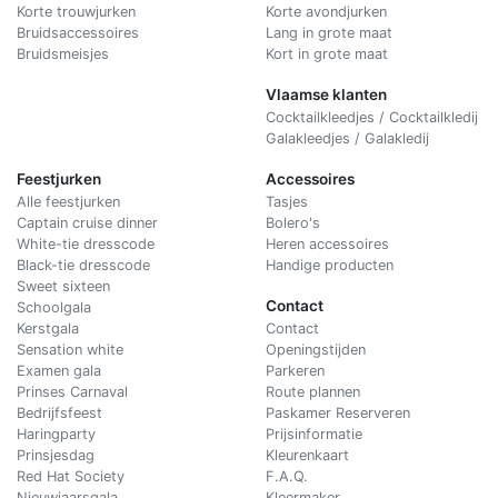
Korte trouwjurken
Korte avondjurken
Bruidsaccessoires
Lang in grote maat
Bruidsmeisjes
Kort in grote maat
Vlaamse klanten
Cocktailkleedjes / Cocktailkledij
Galakleedjes / Galakledij
Feestjurken
Accessoires
Alle feestjurken
Tasjes
Captain cruise dinner
Bolero's
White-tie dresscode
Heren accessoires
Black-tie dresscode
Handige producten
Sweet sixteen
Contact
Schoolgala
Kerstgala
C
ontact
Sensation white
Openingstijden
Examen gala
Parkeren
Prinses Carnaval
Route plannen
Bedrijfsfeest
Paskamer Reserveren
Haringparty
Prijsinformatie
Prinsjesdag
Kleurenkaart
Red Hat Society
F.A.Q.
Nieuwjaarsgala
Kleermaker