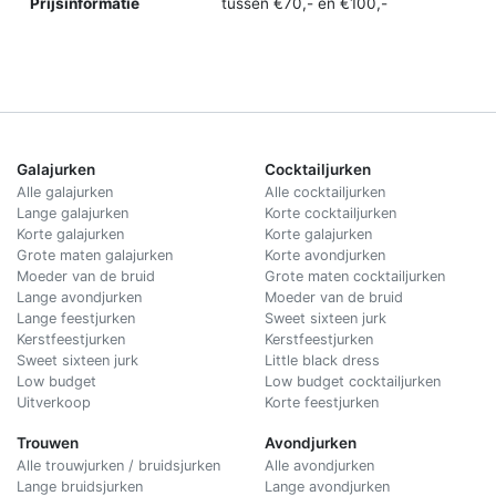
Prijsinformatie
tussen €70,- en €100,-
Galajurken
Cocktailjurken
Alle galajurken
Alle cocktailjurken
Lange galajurken
Korte cocktailjurken
Korte galajurken
Korte galajurken
Grote maten galajurken
Korte avondjurken
Moeder van de bruid
Grote maten cocktailjurken
Lange avondjurken
Moeder van de bruid
Lange feestjurken
Sweet sixteen jurk
Kerstfeestjurken
Kerstfeestjurken
Sweet sixteen jurk
Little black dress
Low budget
Low budget cocktailjurken
Uitverkoop
Korte feestjurken
Trouwen
Avondjurken
Alle trouwjurken / bruidsjurken
Alle avondjurken
Lange bruidsjurken
Lange avondjurken