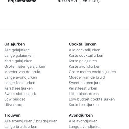
Prijsinformatie
tussen €70,- en €100,-
Galajurken
Cocktailjurken
Alle galajurken
Alle cocktailjurken
Lange galajurken
Korte cocktailjurken
Korte galajurken
Korte galajurken
Grote maten galajurken
Korte avondjurken
Moeder van de bruid
Grote maten cocktailjurken
Lange avondjurken
Moeder van de bruid
Lange feestjurken
Sweet sixteen jurk
Kerstfeestjurken
Kerstfeestjurken
Sweet sixteen jurk
Little black dress
Low budget
Low budget cocktailjurken
Uitverkoop
Korte feestjurken
Trouwen
Avondjurken
Alle trouwjurken / bruidsjurken
Alle avondjurken
Lange bruidsjurken
Lange avondjurken