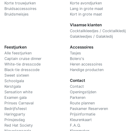
Korte trouwjurken
Korte avondjurken
Bruidsaccessoires
Lang in grote maat
Bruidsmeisjes
Kort in grote maat
Vlaamse klanten
Cocktailkleedjes / Cocktailkledij
Galakleedjes / Galakledij
Feestjurken
Accessoires
Alle feestjurken
Tasjes
Captain cruise dinner
Bolero's
White-tie dresscode
Heren accessoires
Black-tie dresscode
Handige producten
Sweet sixteen
Contact
Schoolgala
Kerstgala
C
ontact
Sensation white
Openingstijden
Examen gala
Parkeren
Prinses Carnaval
Route plannen
Bedrijfsfeest
Paskamer Reserveren
Haringparty
Prijsinformatie
Prinsjesdag
Kleurenkaart
Red Hat Society
F.A.Q.
Nieuwjaarsgala
Kleermaker