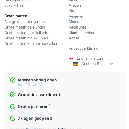
Luxury Fair
Nieuws
Blog
Grote maten
Reviews
Alle grote maten jurken
Media
Grote maten galajurken
Vacatures
Grote maten cocktailjurken
Klantenservice
Grote maten trouwjurken
Acties
Grote maten korte trouwjurken
Privacyverklaring
English visitors
Deutsch Besucher
Iedere zondag open
van 12 tot 17
Grootste assortiment
*
Gratis parkeren
7 dagen geopend
* Lees de voorwaarden op de
parkeren
pagina