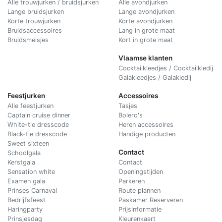
Alle trouwjurken / bruidsjurken
Alle avondjurken
Lange bruidsjurken
Lange avondjurken
Korte trouwjurken
Korte avondjurken
Bruidsaccessoires
Lang in grote maat
Bruidsmeisjes
Kort in grote maat
Vlaamse klanten
Cocktailkleedjes / Cocktailkledij
Galakleedjes / Galakledij
Feestjurken
Accessoires
Alle feestjurken
Tasjes
Captain cruise dinner
Bolero's
White-tie dresscode
Heren accessoires
Black-tie dresscode
Handige producten
Sweet sixteen
Contact
Schoolgala
Kerstgala
C
ontact
Sensation white
Openingstijden
Examen gala
Parkeren
Prinses Carnaval
Route plannen
Bedrijfsfeest
Paskamer Reserveren
Haringparty
Prijsinformatie
Prinsjesdag
Kleurenkaart