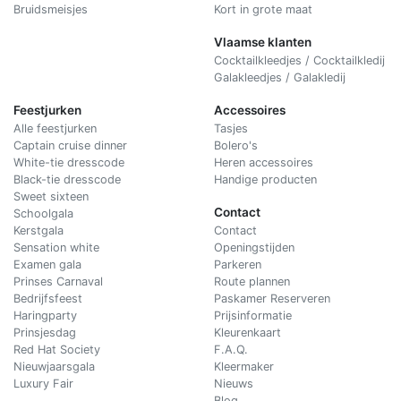
Bruidsmeisjes
Kort in grote maat
Vlaamse klanten
Cocktailkleedjes / Cocktailkledij
Galakleedjes / Galakledij
Feestjurken
Accessoires
Alle feestjurken
Tasjes
Captain cruise dinner
Bolero's
White-tie dresscode
Heren accessoires
Black-tie dresscode
Handige producten
Sweet sixteen
Contact
Schoolgala
Kerstgala
C
ontact
Sensation white
Openingstijden
Examen gala
Parkeren
Prinses Carnaval
Route plannen
Bedrijfsfeest
Paskamer Reserveren
Haringparty
Prijsinformatie
Prinsjesdag
Kleurenkaart
Red Hat Society
F.A.Q.
Nieuwjaarsgala
Kleermaker
Luxury Fair
Nieuws
Blog