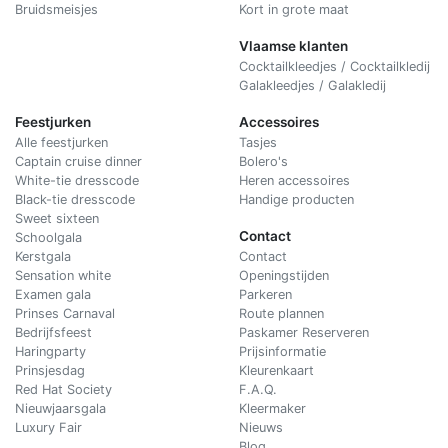
Bruidsmeisjes
Kort in grote maat
Vlaamse klanten
Cocktailkleedjes / Cocktailkledij
Galakleedjes / Galakledij
Feestjurken
Accessoires
Alle feestjurken
Tasjes
Captain cruise dinner
Bolero's
White-tie dresscode
Heren accessoires
Black-tie dresscode
Handige producten
Sweet sixteen
Contact
Schoolgala
Kerstgala
C
ontact
Sensation white
Openingstijden
Examen gala
Parkeren
Prinses Carnaval
Route plannen
Bedrijfsfeest
Paskamer Reserveren
Haringparty
Prijsinformatie
Prinsjesdag
Kleurenkaart
Red Hat Society
F.A.Q.
Nieuwjaarsgala
Kleermaker
Luxury Fair
Nieuws
Blog