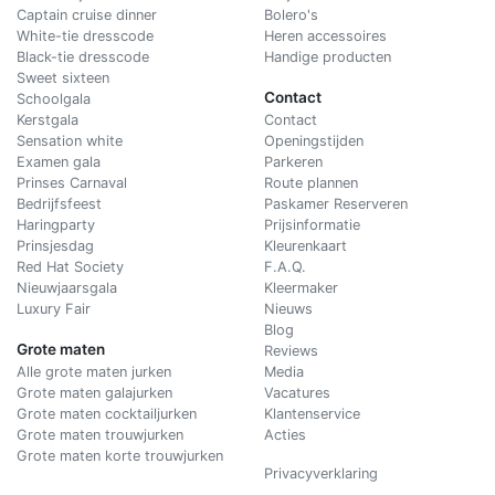
Captain cruise dinner
Bolero's
White-tie dresscode
Heren accessoires
Black-tie dresscode
Handige producten
Sweet sixteen
Contact
Schoolgala
Kerstgala
C
ontact
Sensation white
Openingstijden
Examen gala
Parkeren
Prinses Carnaval
Route plannen
Bedrijfsfeest
Paskamer Reserveren
Haringparty
Prijsinformatie
Prinsjesdag
Kleurenkaart
Red Hat Society
F.A.Q.
Nieuwjaarsgala
Kleermaker
Luxury Fair
Nieuws
Blog
Grote maten
Reviews
Alle grote maten jurken
Media
Grote maten galajurken
Vacatures
Grote maten cocktailjurken
Klantenservice
Grote maten trouwjurken
Acties
Grote maten korte trouwjurken
Privacyverklaring