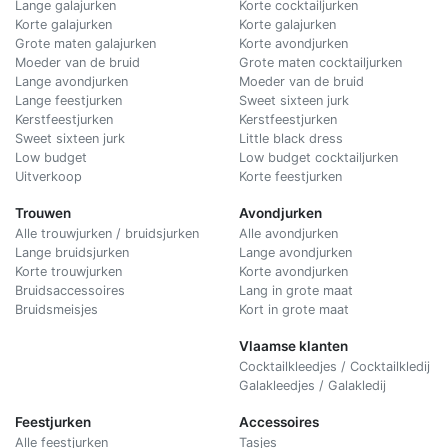
Lange galajurken
Korte cocktailjurken
Korte galajurken
Korte galajurken
Grote maten galajurken
Korte avondjurken
Moeder van de bruid
Grote maten cocktailjurken
Lange avondjurken
Moeder van de bruid
Lange feestjurken
Sweet sixteen jurk
Kerstfeestjurken
Kerstfeestjurken
Sweet sixteen jurk
Little black dress
Low budget
Low budget cocktailjurken
Uitverkoop
Korte feestjurken
Trouwen
Avondjurken
Alle trouwjurken / bruidsjurken
Alle avondjurken
Lange bruidsjurken
Lange avondjurken
Korte trouwjurken
Korte avondjurken
Bruidsaccessoires
Lang in grote maat
Bruidsmeisjes
Kort in grote maat
Vlaamse klanten
Cocktailkleedjes / Cocktailkledij
Galakleedjes / Galakledij
Feestjurken
Accessoires
Alle feestjurken
Tasjes