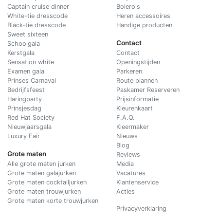
Captain cruise dinner
Bolero's
White-tie dresscode
Heren accessoires
Black-tie dresscode
Handige producten
Sweet sixteen
Contact
Schoolgala
Kerstgala
C
ontact
Sensation white
Openingstijden
Examen gala
Parkeren
Prinses Carnaval
Route plannen
Bedrijfsfeest
Paskamer Reserveren
Haringparty
Prijsinformatie
Prinsjesdag
Kleurenkaart
Red Hat Society
F.A.Q.
Nieuwjaarsgala
Kleermaker
Luxury Fair
Nieuws
Blog
Grote maten
Reviews
Alle grote maten jurken
Media
Grote maten galajurken
Vacatures
Grote maten cocktailjurken
Klantenservice
Grote maten trouwjurken
Acties
Grote maten korte trouwjurken
Privacyverklaring