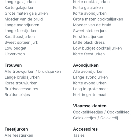
Lange galajurken
Korte cocktailjurken
Korte galajurken
Korte galajurken
Grote maten galajurken
Korte avondjurken
Moeder van de bruid
Grote maten cocktailjurken
Lange avondjurken
Moeder van de bruid
Lange feestjurken
Sweet sixteen jurk
Kerstfeestjurken
Kerstfeestjurken
Sweet sixteen jurk
Little black dress
Low budget
Low budget cocktailjurken
Uitverkoop
Korte feestjurken
Trouwen
Avondjurken
Alle trouwjurken / bruidsjurken
Alle avondjurken
Lange bruidsjurken
Lange avondjurken
Korte trouwjurken
Korte avondjurken
Bruidsaccessoires
Lang in grote maat
Bruidsmeisjes
Kort in grote maat
Vlaamse klanten
Cocktailkleedjes / Cocktailkledij
Galakleedjes / Galakledij
Feestjurken
Accessoires
Alle feestjurken
Tasjes