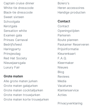
Captain cruise dinner
Bolero's
White-tie dresscode
Heren accessoires
Black-tie dresscode
Handige producten
Sweet sixteen
Contact
Schoolgala
Kerstgala
C
ontact
Sensation white
Openingstijden
Examen gala
Parkeren
Prinses Carnaval
Route plannen
Bedrijfsfeest
Paskamer Reserveren
Haringparty
Prijsinformatie
Prinsjesdag
Kleurenkaart
Red Hat Society
F.A.Q.
Nieuwjaarsgala
Kleermaker
Luxury Fair
Nieuws
Blog
Grote maten
Reviews
Alle grote maten jurken
Media
Grote maten galajurken
Vacatures
Grote maten cocktailjurken
Klantenservice
Grote maten trouwjurken
Acties
Grote maten korte trouwjurken
Privacyverklaring