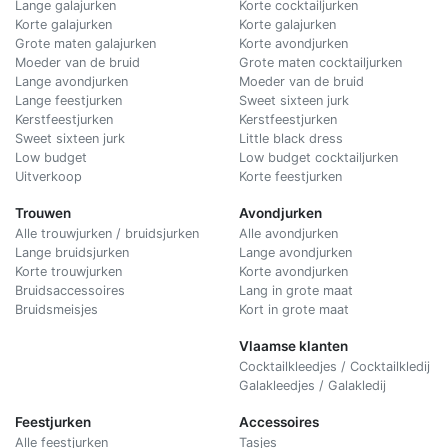
Lange galajurken
Korte cocktailjurken
Korte galajurken
Korte galajurken
Grote maten galajurken
Korte avondjurken
Moeder van de bruid
Grote maten cocktailjurken
Lange avondjurken
Moeder van de bruid
Lange feestjurken
Sweet sixteen jurk
Kerstfeestjurken
Kerstfeestjurken
Sweet sixteen jurk
Little black dress
Low budget
Low budget cocktailjurken
Uitverkoop
Korte feestjurken
Trouwen
Avondjurken
Alle trouwjurken / bruidsjurken
Alle avondjurken
Lange bruidsjurken
Lange avondjurken
Korte trouwjurken
Korte avondjurken
Bruidsaccessoires
Lang in grote maat
Bruidsmeisjes
Kort in grote maat
Vlaamse klanten
Cocktailkleedjes / Cocktailkledij
Galakleedjes / Galakledij
Feestjurken
Accessoires
Alle feestjurken
Tasjes