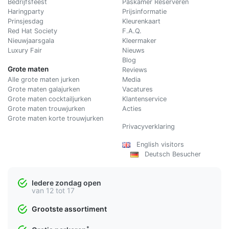
Bedrijfsfeest
Paskamer Reserveren
Haringparty
Prijsinformatie
Prinsjesdag
Kleurenkaart
Red Hat Society
F.A.Q.
Nieuwjaarsgala
Kleermaker
Luxury Fair
Nieuws
Blog
Grote maten
Reviews
Alle grote maten jurken
Media
Grote maten galajurken
Vacatures
Grote maten cocktailjurken
Klantenservice
Grote maten trouwjurken
Acties
Grote maten korte trouwjurken
Privacyverklaring
English visitors
Deutsch Besucher
Iedere zondag open
van 12 tot 17
Grootste assortiment
*