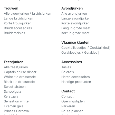
Trouwen
Avondjurken
Alle trouwjurken / bruidsjurken
Alle avondjurken
Lange bruidsjurken
Lange avondjurken
Korte trouwjurken
Korte avondjurken
Bruidsaccessoires
Lang in grote maat
Bruidsmeisjes
Kort in grote maat
Vlaamse klanten
Cocktailkleedjes / Cocktailkledij
Galakleedjes / Galakledij
Feestjurken
Accessoires
Alle feestjurken
Tasjes
Captain cruise dinner
Bolero's
White-tie dresscode
Heren accessoires
Black-tie dresscode
Handige producten
Sweet sixteen
Contact
Schoolgala
Kerstgala
C
ontact
Sensation white
Openingstijden
Examen gala
Parkeren
Prinses Carnaval
Route plannen