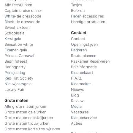
Alle feestjurken
Tasjes
Captain cruise dinner
Bolero's
White-tie dresscode
Heren accessoires
Black-tie dresscode
Handige producten
Sweet sixteen
Contact
Schoolgala
Kerstgala
C
ontact
Sensation white
Openingstijden
Examen gala
Parkeren
Prinses Carnaval
Route plannen
Bedrijfsfeest
Paskamer Reserveren
Haringparty
Prijsinformatie
Prinsjesdag
Kleurenkaart
Red Hat Society
F.A.Q.
Nieuwjaarsgala
Kleermaker
Luxury Fair
Nieuws
Blog
Grote maten
Reviews
Alle grote maten jurken
Media
Grote maten galajurken
Vacatures
Grote maten cocktailjurken
Klantenservice
Grote maten trouwjurken
Acties
Grote maten korte trouwjurken