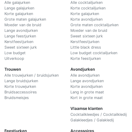
Alle galajurken
Alle cocktailjurken
Lange galajurken
Korte cocktailjurken
Korte galajurken
Korte galajurken
Grote maten galajurken
Korte avondjurken
Moeder van de bruid
Grote maten cocktailjurken
Lange avondjurken
Moeder van de bruid
Lange feestjurken
Sweet sixteen jurk
Kerstfeestjurken
Kerstfeestjurken
Sweet sixteen jurk
Little black dress
Low budget
Low budget cocktailjurken
Uitverkoop
Korte feestjurken
Trouwen
Avondjurken
Alle trouwjurken / bruidsjurken
Alle avondjurken
Lange bruidsjurken
Lange avondjurken
Korte trouwjurken
Korte avondjurken
Bruidsaccessoires
Lang in grote maat
Bruidsmeisjes
Kort in grote maat
Vlaamse klanten
Cocktailkleedjes / Cocktailkledij
Galakleedjes / Galakledij
Feestjurken
Accessoires