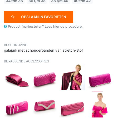
34 t/m 36
36 t/m 38
38 t/m 40
40 t/m 42
OPSLAAN IN FAVORIETEN
Product (na)bestellen?
Lees hier de procedure.
BESCHRIJVING
galajurk met schouderbanden van stretch-stof
BIJPASSENDE ACCESSOIRES