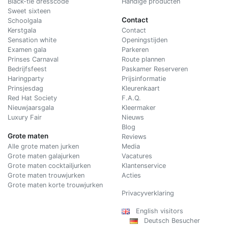
Black-tie dresscode
Handige producten
Sweet sixteen
Contact
Schoolgala
Kerstgala
C
ontact
Sensation white
Openingstijden
Examen gala
Parkeren
Prinses Carnaval
Route plannen
Bedrijfsfeest
Paskamer Reserveren
Haringparty
Prijsinformatie
Prinsjesdag
Kleurenkaart
Red Hat Society
F.A.Q.
Nieuwjaarsgala
Kleermaker
Luxury Fair
Nieuws
Blog
Grote maten
Reviews
Alle grote maten jurken
Media
Grote maten galajurken
Vacatures
Grote maten cocktailjurken
Klantenservice
Grote maten trouwjurken
Acties
Grote maten korte trouwjurken
Privacyverklaring
English visitors
Deutsch Besucher