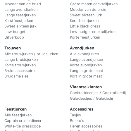
Moeder van de bruid
Grote maten cocktailjurken
Lange avondjurken
Moeder van de bruid
Lange feestjurken
Sweet sixteen jurk
Kerstfeestjurken
Kerstfeestjurken
Sweet sixteen jurk
Little black dress
Low budget
Low budget cocktailjurken
Uitverkoop
Korte feestjurken
Trouwen
Avondjurken
Alle trouwjurken / bruidsjurken
Alle avondjurken
Lange bruidsjurken
Lange avondjurken
Korte trouwjurken
Korte avondjurken
Bruidsaccessoires
Lang in grote maat
Bruidsmeisjes
Kort in grote maat
Vlaamse klanten
Cocktailkleedjes / Cocktailkledij
Galakleedjes / Galakledij
Feestjurken
Accessoires
Alle feestjurken
Tasjes
Captain cruise dinner
Bolero's
White-tie dresscode
Heren accessoires