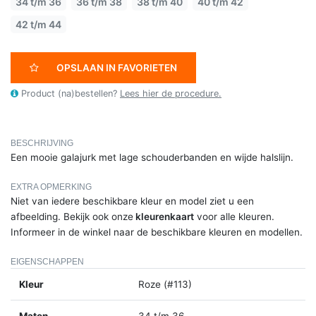
34 t/m 36
36 t/m 38
38 t/m 40
40 t/m 42
42 t/m 44
OPSLAAN IN FAVORIETEN
Product (na)bestellen?
Lees hier de procedure.
BESCHRIJVING
Een mooie galajurk met lage schouderbanden en wijde halslijn.
EXTRA OPMERKING
Niet van iedere beschikbare kleur en model ziet u een
afbeelding. Bekijk ook onze
kleurenkaart
voor alle kleuren.
Informeer in de winkel naar de beschikbare kleuren en modellen.
EIGENSCHAPPEN
Kleur
Roze (#113)
Maten
34 t/m 36