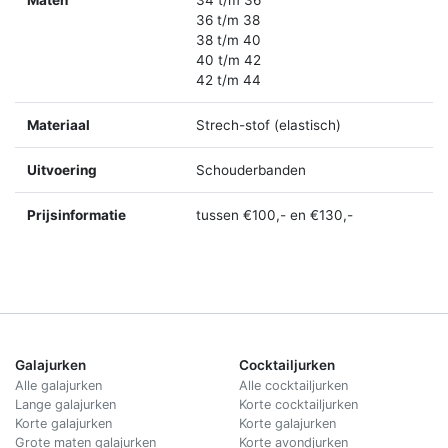
36 t/m 38
38 t/m 40
40 t/m 42
42 t/m 44
Materiaal
Strech-stof (elastisch)
Uitvoering
Schouderbanden
Prijsinformatie
tussen €100,- en €130,-
Galajurken
Cocktailjurken
Alle galajurken
Alle cocktailjurken
Lange galajurken
Korte cocktailjurken
Korte galajurken
Korte galajurken
Grote maten galajurken
Korte avondjurken