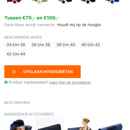
Tussen €70,- en €100,-
Deze kleur wordt verwacht.
Houdt mij op de hoogte
BESCHIKBARE MATEN
34 t/m 36
36 t/m 38
38 t/m 40
40 t/m 42
42 t/m 44
OPSLAAN IN FAVORIETEN
Product (na)bestellen?
Lees hier de procedure.
BESCHRIJVING
BIJPASSENDE ACCESSOIRES