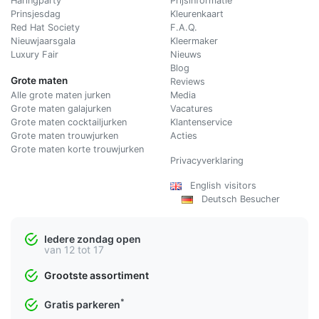
Haringparty
Prijsinformatie
Prinsjesdag
Kleurenkaart
Red Hat Society
F.A.Q.
Nieuwjaarsgala
Kleermaker
Luxury Fair
Nieuws
Blog
Grote maten
Reviews
Alle grote maten jurken
Media
Grote maten galajurken
Vacatures
Grote maten cocktailjurken
Klantenservice
Grote maten trouwjurken
Acties
Grote maten korte trouwjurken
Privacyverklaring
English visitors
Deutsch Besucher
Iedere zondag open
van 12 tot 17
Grootste assortiment
*
Gratis parkeren