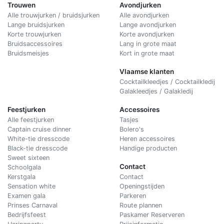
Trouwen
Avondjurken
Alle trouwjurken / bruidsjurken
Alle avondjurken
Lange bruidsjurken
Lange avondjurken
Korte trouwjurken
Korte avondjurken
Bruidsaccessoires
Lang in grote maat
Bruidsmeisjes
Kort in grote maat
Vlaamse klanten
Cocktailkleedjes / Cocktailkledij
Galakleedjes / Galakledij
Feestjurken
Accessoires
Alle feestjurken
Tasjes
Captain cruise dinner
Bolero's
White-tie dresscode
Heren accessoires
Black-tie dresscode
Handige producten
Sweet sixteen
Contact
Schoolgala
Kerstgala
C
ontact
Sensation white
Openingstijden
Examen gala
Parkeren
Prinses Carnaval
Route plannen
Bedrijfsfeest
Paskamer Reserveren