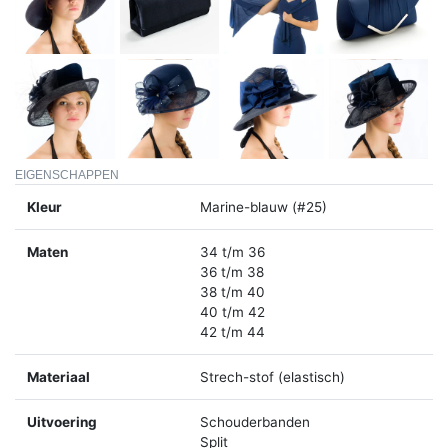
EIGENSCHAPPEN
Kleur
Marine-blauw (#25)
Maten
34 t/m 36
36 t/m 38
38 t/m 40
40 t/m 42
42 t/m 44
Materiaal
Strech-stof (elastisch)
Uitvoering
Schouderbanden
Split