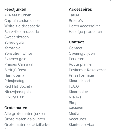
Feestjurken
Accessoires
Alle feestjurken
Tasjes
Captain cruise dinner
Bolero's
White-tie dresscode
Heren accessoires
Black-tie dresscode
Handige producten
Sweet sixteen
Contact
Schoolgala
Kerstgala
C
ontact
Sensation white
Openingstijden
Examen gala
Parkeren
Prinses Carnaval
Route plannen
Bedrijfsfeest
Paskamer Reserveren
Haringparty
Prijsinformatie
Prinsjesdag
Kleurenkaart
Red Hat Society
F.A.Q.
Nieuwjaarsgala
Kleermaker
Luxury Fair
Nieuws
Blog
Grote maten
Reviews
Alle grote maten jurken
Media
Grote maten galajurken
Vacatures
Grote maten cocktailjurken
Klantenservice