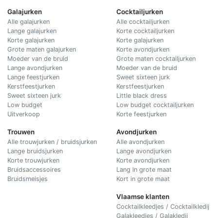
Galajurken
Cocktailjurken
Alle galajurken
Alle cocktailjurken
Lange galajurken
Korte cocktailjurken
Korte galajurken
Korte galajurken
Grote maten galajurken
Korte avondjurken
Moeder van de bruid
Grote maten cocktailjurken
Lange avondjurken
Moeder van de bruid
Lange feestjurken
Sweet sixteen jurk
Kerstfeestjurken
Kerstfeestjurken
Sweet sixteen jurk
Little black dress
Low budget
Low budget cocktailjurken
Uitverkoop
Korte feestjurken
Trouwen
Avondjurken
Alle trouwjurken / bruidsjurken
Alle avondjurken
Lange bruidsjurken
Lange avondjurken
Korte trouwjurken
Korte avondjurken
Bruidsaccessoires
Lang in grote maat
Bruidsmeisjes
Kort in grote maat
Vlaamse klanten
Cocktailkleedjes / Cocktailkledij
Galakleedjes / Galakledij