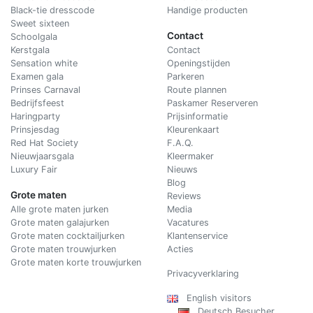
Black-tie dresscode
Handige producten
Sweet sixteen
Contact
Schoolgala
Kerstgala
C
ontact
Sensation white
Openingstijden
Examen gala
Parkeren
Prinses Carnaval
Route plannen
Bedrijfsfeest
Paskamer Reserveren
Haringparty
Prijsinformatie
Prinsjesdag
Kleurenkaart
Red Hat Society
F.A.Q.
Nieuwjaarsgala
Kleermaker
Luxury Fair
Nieuws
Blog
Grote maten
Reviews
Alle grote maten jurken
Media
Grote maten galajurken
Vacatures
Grote maten cocktailjurken
Klantenservice
Grote maten trouwjurken
Acties
Grote maten korte trouwjurken
Privacyverklaring
English visitors
Deutsch Besucher