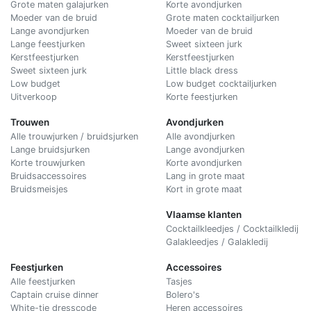
Grote maten galajurken
Korte avondjurken
Moeder van de bruid
Grote maten cocktailjurken
Lange avondjurken
Moeder van de bruid
Lange feestjurken
Sweet sixteen jurk
Kerstfeestjurken
Kerstfeestjurken
Sweet sixteen jurk
Little black dress
Low budget
Low budget cocktailjurken
Uitverkoop
Korte feestjurken
Trouwen
Avondjurken
Alle trouwjurken / bruidsjurken
Alle avondjurken
Lange bruidsjurken
Lange avondjurken
Korte trouwjurken
Korte avondjurken
Bruidsaccessoires
Lang in grote maat
Bruidsmeisjes
Kort in grote maat
Vlaamse klanten
Cocktailkleedjes / Cocktailkledij
Galakleedjes / Galakledij
Feestjurken
Accessoires
Alle feestjurken
Tasjes
Captain cruise dinner
Bolero's
White-tie dresscode
Heren accessoires