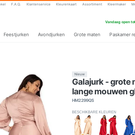
nkel
F.A.Q.
Klantenservice
Kleurenkaart
Assortiment
Kleermaker
M
Vandaag open tot
Feestjurken
Avondjurken
Grote maten
Paskamer r
Nieuw
Galajurk - grote
lange mouwen gl
HM2299QS
BESCHIKBARE KLEUREN