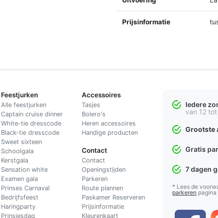
Prijsinformatie
tu
Feestjurken
Accessoires
Iedere z
Alle feestjurken
Tasjes
van 12 tot
Captain cruise dinner
Bolero's
White-tie dresscode
Heren accessoires
Grootste 
Black-tie dresscode
Handige producten
Sweet sixteen
Gratis pa
Contact
Schoolgala
Kerstgala
C
ontact
7 dagen 
Sensation white
Openingstijden
Examen gala
Parkeren
* Lees de voorw
Prinses Carnaval
Route plannen
parkeren
pagina
Bedrijfsfeest
Paskamer Reserveren
Haringparty
Prijsinformatie
Prinsjesdag
Kleurenkaart