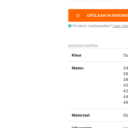
OPSLAAN IN FAVORI
Product (na)bestellen?
Lees hie
EIGENSCHAPPEN
Kleur
Ou
Maten
34
36
38
40
42
44
46
Materiaal
Gl
Uitvoering
La