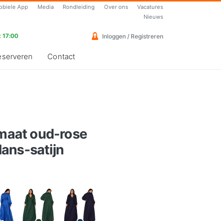
obiele App
Media
Rondleiding
Over ons
Vacatures
Nieuws
 17:00
Inloggen / Registreren
eserveren
Contact
 maat oud-rose
ans-satijn