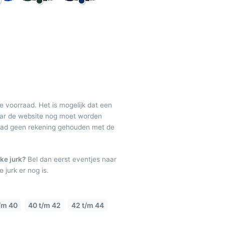
de voorraad. Het is mogelijk dat een
maar de website nog moet worden
raad geen rekening gehouden met de
ke jurk?
Bel dan eerst eventjes naar
 jurk er nog is.
/m 40
40 t/m 42
42 t/m 44