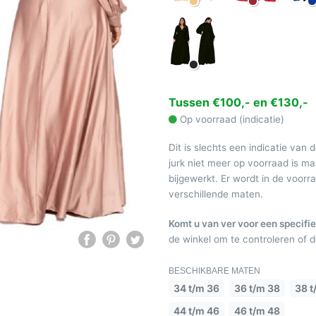
Tussen €100,- en €130,-
Op voorraad (indicatie)
Dit is slechts een indicatie van 
jurk niet meer op voorraad is 
bijgewerkt. Er wordt in de voor
verschillende maten.
Komt u van ver voor een specifie
de winkel om te controleren of de
BESCHIKBARE MATEN
34 t/m 36
36 t/m 38
38 t
44 t/m 46
46 t/m 48