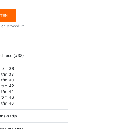
ETEN
r de procedure.
d-rose (#38)
 t/m 36
 t/m 38
 t/m 40
 t/m 42
 t/m 44
 t/m 46
 t/m 48
ans-satijn
nge mouwen