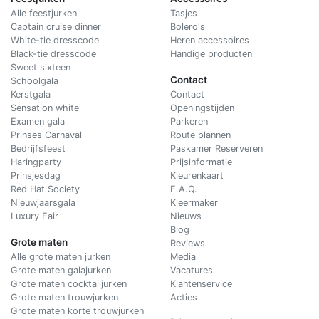
Alle feestjurken
Tasjes
Captain cruise dinner
Bolero's
White-tie dresscode
Heren accessoires
Black-tie dresscode
Handige producten
Sweet sixteen
Contact
Schoolgala
Kerstgala
C
ontact
Sensation white
Openingstijden
Examen gala
Parkeren
Prinses Carnaval
Route plannen
Bedrijfsfeest
Paskamer Reserveren
Haringparty
Prijsinformatie
Prinsjesdag
Kleurenkaart
Red Hat Society
F.A.Q.
Nieuwjaarsgala
Kleermaker
Luxury Fair
Nieuws
Blog
Grote maten
Reviews
Alle grote maten jurken
Media
Grote maten galajurken
Vacatures
Grote maten cocktailjurken
Klantenservice
Grote maten trouwjurken
Acties
Grote maten korte trouwjurken