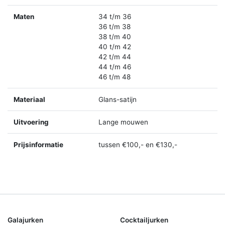
Maten
34 t/m 36
36 t/m 38
38 t/m 40
40 t/m 42
42 t/m 44
44 t/m 46
46 t/m 48
Materiaal
Glans-satijn
Uitvoering
Lange mouwen
Prijsinformatie
tussen €100,- en €130,-
Galajurken
Cocktailjurken