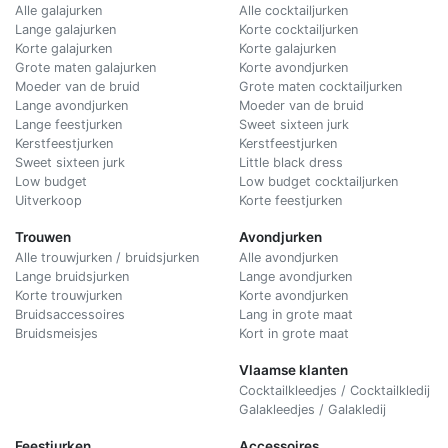
Alle galajurken
Alle cocktailjurken
Lange galajurken
Korte cocktailjurken
Korte galajurken
Korte galajurken
Grote maten galajurken
Korte avondjurken
Moeder van de bruid
Grote maten cocktailjurken
Lange avondjurken
Moeder van de bruid
Lange feestjurken
Sweet sixteen jurk
Kerstfeestjurken
Kerstfeestjurken
Sweet sixteen jurk
Little black dress
Low budget
Low budget cocktailjurken
Uitverkoop
Korte feestjurken
Trouwen
Avondjurken
Alle trouwjurken / bruidsjurken
Alle avondjurken
Lange bruidsjurken
Lange avondjurken
Korte trouwjurken
Korte avondjurken
Bruidsaccessoires
Lang in grote maat
Bruidsmeisjes
Kort in grote maat
Vlaamse klanten
Cocktailkleedjes / Cocktailkledij
Galakleedjes / Galakledij
Feestjurken
Accessoires