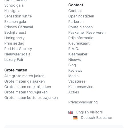
Contact
Schoolgala
Kerstgala
C
ontact
Sensation white
Openingstijden
Examen gala
Parkeren
Prinses Carnaval
Route plannen
Bedrijfsfeest
Paskamer Reserveren
Haringparty
Prijsinformatie
Prinsjesdag
Kleurenkaart
Red Hat Society
F.A.Q.
Nieuwjaarsgala
Kleermaker
Luxury Fair
Nieuws
Blog
Grote maten
Reviews
Alle grote maten jurken
Media
Grote maten galajurken
Vacatures
Grote maten cocktailjurken
Klantenservice
Grote maten trouwjurken
Acties
Grote maten korte trouwjurken
Privacyverklaring
English visitors
Deutsch Besucher