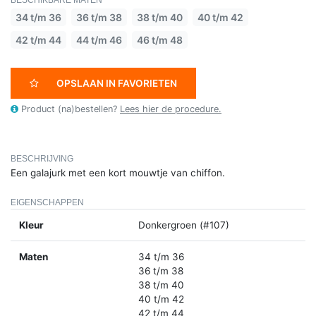
34 t/m 36
36 t/m 38
38 t/m 40
40 t/m 42
42 t/m 44
44 t/m 46
46 t/m 48
OPSLAAN IN FAVORIETEN
Product (na)bestellen?
Lees hier de procedure.
BESCHRIJVING
Een galajurk met een kort mouwtje van chiffon.
EIGENSCHAPPEN
Kleur
Donkergroen (#107)
Maten
34 t/m 36
36 t/m 38
38 t/m 40
40 t/m 42
42 t/m 44