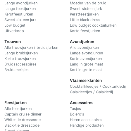
Lange avondjurken
Moeder van de bruid
Lange feestjurken
Sweet sixteen jurk
Kerstfeestjurken
Kerstfeestjurken
Sweet sixteen jurk
Little black dress
Low budget
Low budget cocktailjurken
Uitverkoop
Korte feestjurken
Trouwen
Avondjurken
Alle trouwjurken / bruidsjurken
Alle avondjurken
Lange bruidsjurken
Lange avondjurken
Korte trouwjurken
Korte avondjurken
Bruidsaccessoires
Lang in grote maat
Bruidsmeisjes
Kort in grote maat
Vlaamse klanten
Cocktailkleedjes / Cocktailkledij
Galakleedjes / Galakledij
Feestjurken
Accessoires
Alle feestjurken
Tasjes
Captain cruise dinner
Bolero's
White-tie dresscode
Heren accessoires
Black-tie dresscode
Handige producten
Sweet sixteen