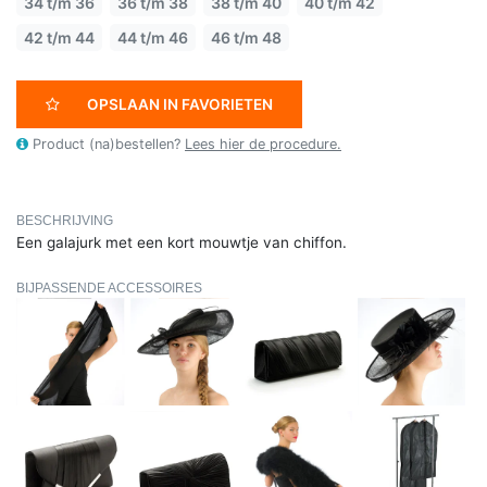
34 t/m 36
36 t/m 38
38 t/m 40
40 t/m 42
42 t/m 44
44 t/m 46
46 t/m 48
OPSLAAN IN FAVORIETEN
Product (na)bestellen?
Lees hier de procedure.
BESCHRIJVING
Een galajurk met een kort mouwtje van chiffon.
BIJPASSENDE ACCESSOIRES