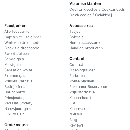
Vlaamse klanten
Cocktailkleedjes / Cocktailkledij
Galakleedjes / Galakledij
Feestjurken
Accessoires
Alle feestjurken
Tasjes
Captain cruise dinner
Bolero's
White-tie dresscode
Heren accessoires
Black-tie dresscode
Handige producten
Sweet sixteen
Contact
Schoolgala
Kerstgala
C
ontact
Sensation white
Openingstijden
Examen gala
Parkeren
Prinses Carnaval
Route plannen
Bedrijfsfeest
Paskamer Reserveren
Haringparty
Prijsinformatie
Prinsjesdag
Kleurenkaart
Red Hat Society
F.A.Q.
Nieuwjaarsgala
Kleermaker
Luxury Fair
Nieuws
Blog
Grote maten
Reviews