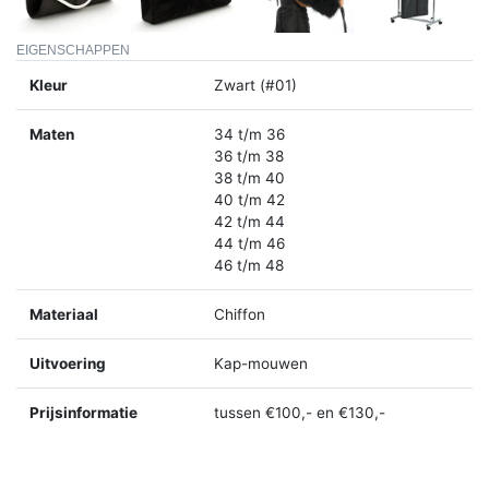
EIGENSCHAPPEN
Kleur
Zwart (#01)
Maten
34 t/m 36
36 t/m 38
38 t/m 40
40 t/m 42
42 t/m 44
44 t/m 46
46 t/m 48
Materiaal
Chiffon
Uitvoering
Kap-mouwen
Prijsinformatie
tussen €100,- en €130,-