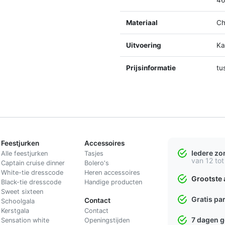
Materiaal
Ch
Uitvoering
K
Prijsinformatie
tu
Feestjurken
Accessoires
Iedere z
Alle feestjurken
Tasjes
van 12 tot
Captain cruise dinner
Bolero's
White-tie dresscode
Heren accessoires
Grootste 
Black-tie dresscode
Handige producten
Sweet sixteen
Gratis pa
Contact
Schoolgala
Kerstgala
C
ontact
7 dagen 
Sensation white
Openingstijden