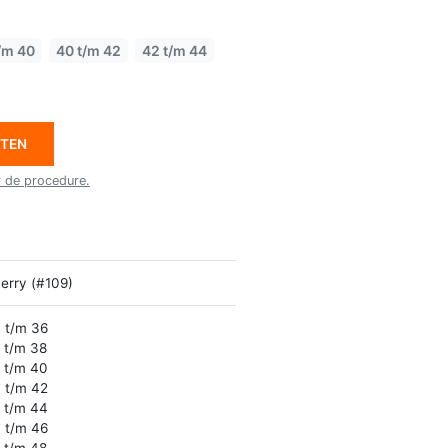
/m 40
40 t/m 42
42 t/m 44
ETEN
r de procedure.
erry (#109)
 t/m 36
 t/m 38
 t/m 40
 t/m 42
 t/m 44
 t/m 46
 t/m 48