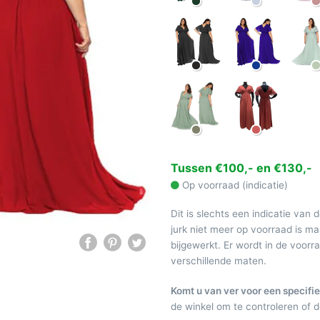
Tussen €100,- en €130,-
Op voorraad (indicatie)
Dit is slechts een indicatie van 
jurk niet meer op voorraad is 
bijgewerkt. Er wordt in de voor
verschillende maten.
Komt u van ver voor een specifie
de winkel om te controleren of de