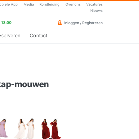
obiele App
Media
Rondleiding
Over ons
Vacatures
Nieuws
 18:00
Inloggen / Registreren
eserveren
Contact
y kap-mouwen