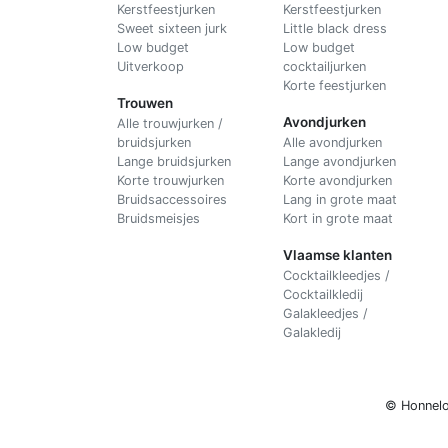
Kerstfeestjurken
Kerstfeestjurken
Sweet sixteen jurk
Little black dress
Low budget
Low budget
Uitverkoop
cocktailjurken
Korte feestjurken
Trouwen
Avondjurken
Alle trouwjurken /
bruidsjurken
Alle avondjurken
Lange bruidsjurken
Lange avondjurken
Korte trouwjurken
Korte avondjurken
Bruidsaccessoires
Lang in grote maat
Bruidsmeisjes
Kort in grote maat
Vlaamse klanten
Cocktailkleedjes /
Cocktailkledij
Galakleedjes /
Galakledij
© Honnelo