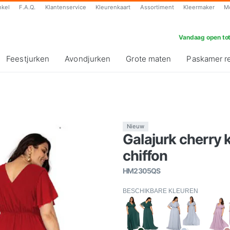
nkel
F.A.Q.
Klantenservice
Kleurenkaart
Assortiment
Kleermaker
M
Vandaag open tot
Feestjurken
Avondjurken
Grote maten
Paskamer r
Nieuw
Galajurk cherr
chiffon
HM2305QS
BESCHIKBARE KLEUREN