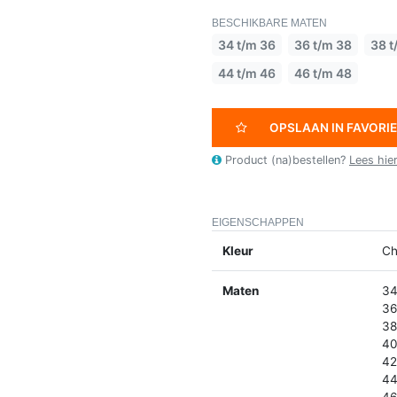
BESCHIKBARE MATEN
34 t/m 36
36 t/m 38
38 t
44 t/m 46
46 t/m 48
OPSLAAN IN FAVORI
Product (na)bestellen?
Lees hie
EIGENSCHAPPEN
Kleur
Ch
Maten
34
36
38
40
42
44
46