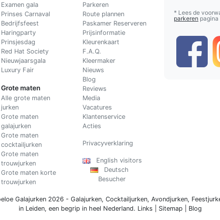
Examen gala
Parkeren
* Lees de voorw
Prinses Carnaval
Route plannen
parkeren
pagina
Bedrijfsfeest
Paskamer Reserveren
Haringparty
Prijsinformatie
Prinsjesdag
Kleurenkaart
Red Hat Society
F.A.Q.
Nieuwjaarsgala
Kleermaker
Luxury Fair
Nieuws
Blog
Grote maten
Reviews
Alle grote maten
Media
jurken
Vacatures
Grote maten
Klantenservice
galajurken
Acties
Grote maten
Privacyverklaring
cocktailjurken
Grote maten
English visitors
trouwjurken
Deutsch
Grote maten korte
Besucher
trouwjurken
eloe Galajurken 2026 -
Galajurken
,
Cocktailjurken
,
Avondjurken
,
Feestjurk
in Leiden, een begrip in
heel Nederland
.
Links
|
Sitemap
|
Blog