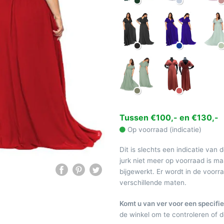
Tussen €100,- en €130,-
Op voorraad (indicatie)
Dit is slechts een indicatie van 
jurk niet meer op voorraad is 
bijgewerkt. Er wordt in de voor
verschillende maten.
Komt u van ver voor een specifie
de winkel om te controleren of de