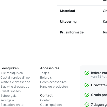
Materiaal
Ch
Uitvoering
K
Prijsinformatie
tu
Feestjurken
Accessoires
Iedere z
Alle feestjurken
Tasjes
van 12 tot
Captain cruise dinner
Bolero's
White-tie dresscode
Heren accessoires
Grootste 
Black-tie dresscode
Handige producten
Sweet sixteen
Gratis pa
Contact
Schoolgala
Kerstgala
C
ontact
7 dagen 
Sensation white
Openingstijden