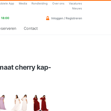
obiele App
Media
Rondleiding
Over ons
Vacatures
Nieuws
 18:00
Inloggen / Registreren
eserveren
Contact
 maat cherry kap-