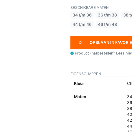
BESCHIKBARE MATEN
34 t/m 36
36 t/m 38
38 t
44 t/m 46
46 t/m 48
OPSLAAN IN FAVORI
Product (na)bestellen?
Lees hie
EIGENSCHAPPEN
Kleur
Ch
Maten
34
36
38
40
42
44
46