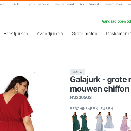
nkel
F.A.Q.
Klantenservice
Kleurenkaart
Assortiment
Kleermaker
M
Vandaag open tot
Feestjurken
Avondjurken
Grote maten
Paskamer r
Nieuw
Galajurk - grote
mouwen chiffon
HM2305QS
BESCHIKBARE KLEUREN