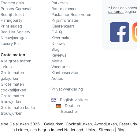
Examen gala
Parkeren
* Lees de voorw
Prinses Carnaval
Route plannen
parkeren
pagina
Bedrijfsfeest
Paskamer Reserveren
Haringparty
Prijsinformatie
Prinsjesdag
Kleurenkaart
Red Hat Society
F.A.Q.
Nieuwjaarsgala
Kleermaker
Luxury Fair
Nieuws
Blog
Grote maten
Reviews
Alle grote maten
Media
jurken
Vacatures
Grote maten
Klantenservice
galajurken
Acties
Grote maten
Privacyverklaring
cocktailjurken
Grote maten
English visitors
trouwjurken
Deutsch
Grote maten korte
Besucher
trouwjurken
eloe Galajurken 2026 -
Galajurken
,
Cocktailjurken
,
Avondjurken
,
Feestjurk
in Leiden, een begrip in
heel Nederland
.
Links
|
Sitemap
|
Blog