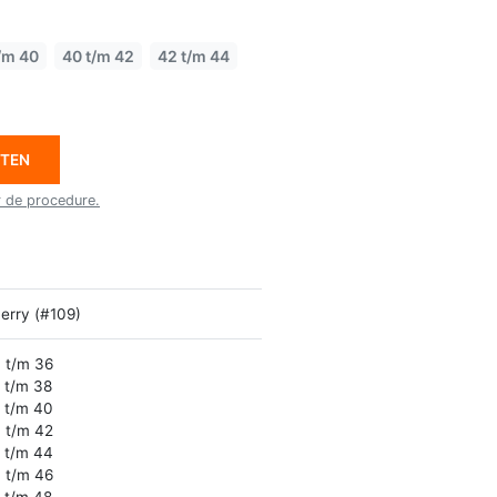
/m 40
40 t/m 42
42 t/m 44
ETEN
r de procedure.
erry (#109)
 t/m 36
 t/m 38
 t/m 40
 t/m 42
 t/m 44
 t/m 46
 t/m 48