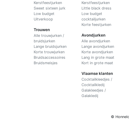
Kerstfeestjurken
Kerstfeestjurken
Sweet sixteen jurk
Little black dress
Low budget
Low budget
Uitverkoop
cocktailjurken
Korte feestjurken
Trouwen
Avondjurken
Alle trouwjurken /
bruidsjurken
Alle avondjurken
Lange bruidsjurken
Lange avondjurken
Korte trouwjurken
Korte avondjurken
Bruidsaccessoires
Lang in grote maat
Bruidsmeisjes
Kort in grote maat
Vlaamse klanten
Cocktailkleedjes /
Cocktailkledij
Galakleedjes /
Galakledij
© Honnelo