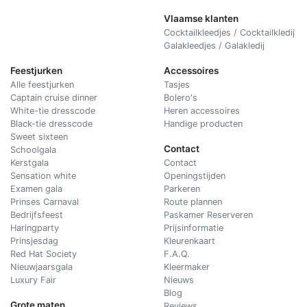
Vlaamse klanten
Cocktailkleedjes / Cocktailkledij
Galakleedjes / Galakledij
Feestjurken
Accessoires
Alle feestjurken
Tasjes
Captain cruise dinner
Bolero's
White-tie dresscode
Heren accessoires
Black-tie dresscode
Handige producten
Sweet sixteen
Contact
Schoolgala
Kerstgala
C
ontact
Sensation white
Openingstijden
Examen gala
Parkeren
Prinses Carnaval
Route plannen
Bedrijfsfeest
Paskamer Reserveren
Haringparty
Prijsinformatie
Prinsjesdag
Kleurenkaart
Red Hat Society
F.A.Q.
Nieuwjaarsgala
Kleermaker
Luxury Fair
Nieuws
Blog
Grote maten
Reviews