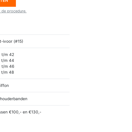
ETEN
r de procedure.
t-ivoor (#15)
 t/m 42
 t/m 44
 t/m 46
 t/m 48
iffon
houderbanden
ssen €100,- en €130,-