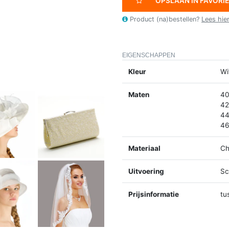
OPSLAAN IN FAVORI
Product (na)bestellen?
Lees hie
EIGENSCHAPPEN
Kleur
Wi
Maten
40
42
44
46
Materiaal
Ch
Uitvoering
Sc
Prijsinformatie
tu