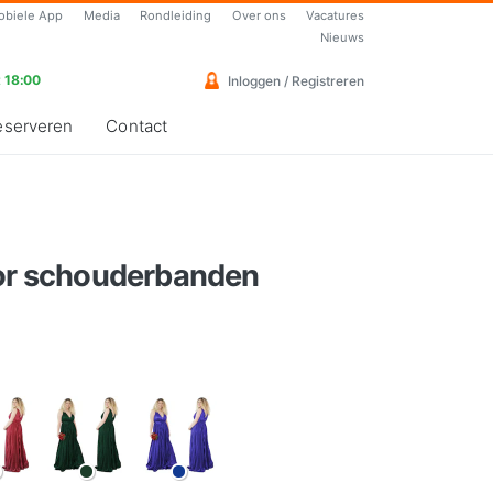
obiele App
Media
Rondleiding
Over ons
Vacatures
Nieuws
 18:00
Inloggen / Registreren
eserveren
Contact
oor schouderbanden