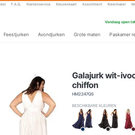
nkel
F.A.Q.
Klantenservice
Kleurenkaart
Assortiment
Kleermaker
M
Vandaag open tot
Feestjurken
Avondjurken
Grote maten
Paskamer r
Galajurk wit-iv
chiffon
HM2247QS
BESCHIKBARE KLEUREN