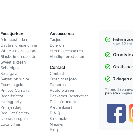
Feestjurken
Accessoires
Iedere z
Alle feestjurken
Tasjes
van 12 tot
Captain cruise dinner
Bolero's
White-tie dresscode
Heren accessoires
Grootste 
Black-tie dresscode
Handige producten
Sweet sixteen
Gratis pa
Contact
Schoolgala
Kerstgala
C
ontact
7 dagen 
Sensation white
Openingstijden
Examen gala
Parkeren
* Lees de voorw
Prinses Carnaval
Route plannen
parkeren
pagina
Bedrijfsfeest
Paskamer Reserveren
Haringparty
Prijsinformatie
Prinsjesdag
Kleurenkaart
Red Hat Society
F.A.Q.
Nieuwjaarsgala
Kleermaker
Luxury Fair
Nieuws
Blog