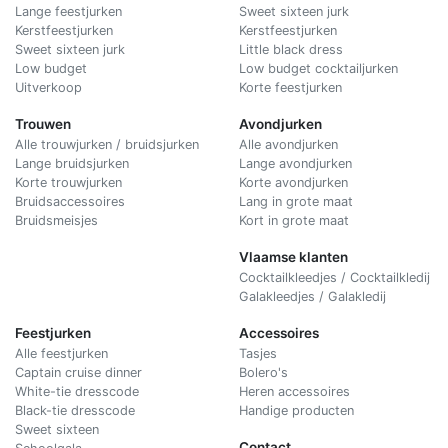
Lange feestjurken
Sweet sixteen jurk
Kerstfeestjurken
Kerstfeestjurken
Sweet sixteen jurk
Little black dress
Low budget
Low budget cocktailjurken
Uitverkoop
Korte feestjurken
Trouwen
Avondjurken
Alle trouwjurken / bruidsjurken
Alle avondjurken
Lange bruidsjurken
Lange avondjurken
Korte trouwjurken
Korte avondjurken
Bruidsaccessoires
Lang in grote maat
Bruidsmeisjes
Kort in grote maat
Vlaamse klanten
Cocktailkleedjes / Cocktailkledij
Galakleedjes / Galakledij
Feestjurken
Accessoires
Alle feestjurken
Tasjes
Captain cruise dinner
Bolero's
White-tie dresscode
Heren accessoires
Black-tie dresscode
Handige producten
Sweet sixteen
Contact