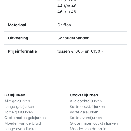
42 t/m 44
44 t/m 46
46 t/m 48
Materiaal
Chiffon
Uitvoering
Schouderbanden
Prijsinformatie
tussen €100,- en €130,-
Galajurken
Cocktailjurken
Alle galajurken
Alle cocktailjurken
Lange galajurken
Korte cocktailjurken
Korte galajurken
Korte galajurken
Grote maten galajurken
Korte avondjurken
Moeder van de bruid
Grote maten cocktailjurken
Lange avondjurken
Moeder van de bruid