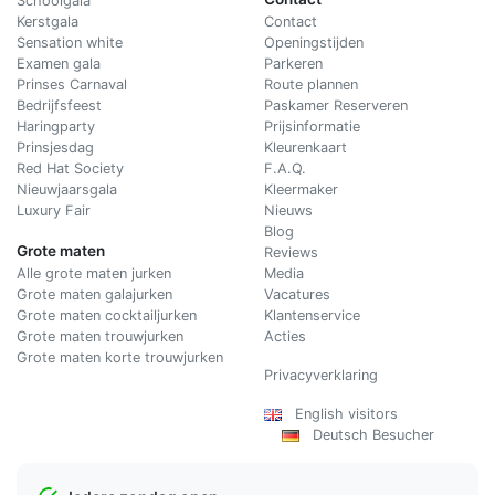
Schoolgala
Kerstgala
C
ontact
Sensation white
Openingstijden
Examen gala
Parkeren
Prinses Carnaval
Route plannen
Bedrijfsfeest
Paskamer Reserveren
Haringparty
Prijsinformatie
Prinsjesdag
Kleurenkaart
Red Hat Society
F.A.Q.
Nieuwjaarsgala
Kleermaker
Luxury Fair
Nieuws
Blog
Grote maten
Reviews
Alle grote maten jurken
Media
Grote maten galajurken
Vacatures
Grote maten cocktailjurken
Klantenservice
Grote maten trouwjurken
Acties
Grote maten korte trouwjurken
Privacyverklaring
English visitors
Deutsch Besucher