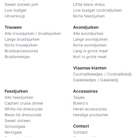
Sweet sixteen jurk
Little black dress
Low budget
Low budget cocktailjurken
Uitverkoop
Korte feestjurken
Trouwen
Avondjurken
Alle trouwjurken / bruidsjurken
Alle avondjurken
Lange bruidsjurken
Lange avondjurken
Korte trouwjurken
Korte avondjurken
Bruidsaccessoires
Lang in grote maat
Bruidsmeisjes
Kort in grote maat
Vlaamse klanten
Cocktailkleedjes / Cocktailkledij
Galakleedjes / Galakledij
Feestjurken
Accessoires
Alle feestjurken
Tasjes
Captain cruise dinner
Bolero's
White-tie dresscode
Heren accessoires
Black-tie dresscode
Handige producten
Sweet sixteen
Contact
Schoolgala
Kerstgala
C
ontact