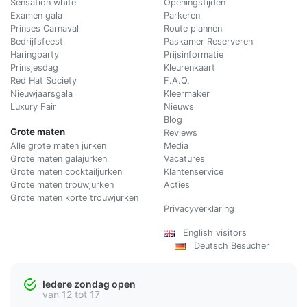
Sensation white
Openingstijden
Examen gala
Parkeren
Prinses Carnaval
Route plannen
Bedrijfsfeest
Paskamer Reserveren
Haringparty
Prijsinformatie
Prinsjesdag
Kleurenkaart
Red Hat Society
F.A.Q.
Nieuwjaarsgala
Kleermaker
Luxury Fair
Nieuws
Blog
Grote maten
Reviews
Alle grote maten jurken
Media
Grote maten galajurken
Vacatures
Grote maten cocktailjurken
Klantenservice
Grote maten trouwjurken
Acties
Grote maten korte trouwjurken
Privacyverklaring
English visitors
Deutsch Besucher
Iedere zondag open
van 12 tot 17