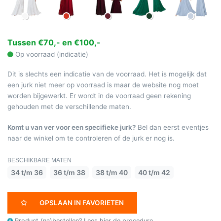
Tussen €70,- en €100,-
Op voorraad (indicatie)
Dit is slechts een indicatie van de voorraad. Het is mogelijk dat
een jurk niet meer op voorraad is maar de website nog moet
worden bijgewerkt. Er wordt in de voorraad geen rekening
gehouden met de verschillende maten.
Komt u van ver voor een specifieke jurk?
Bel dan eerst eventjes
naar de winkel om te controleren of de jurk er nog is.
BESCHIKBARE MATEN
34 t/m 36
36 t/m 38
38 t/m 40
40 t/m 42
OPSLAAN IN FAVORIETEN
Product (na)bestellen?
Lees hier de procedure.