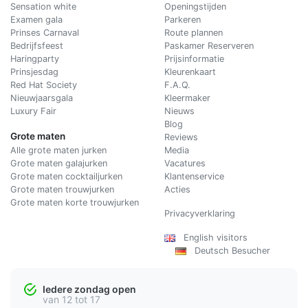
Sensation white
Openingstijden
Examen gala
Parkeren
Prinses Carnaval
Route plannen
Bedrijfsfeest
Paskamer Reserveren
Haringparty
Prijsinformatie
Prinsjesdag
Kleurenkaart
Red Hat Society
F.A.Q.
Nieuwjaarsgala
Kleermaker
Luxury Fair
Nieuws
Blog
Grote maten
Reviews
Alle grote maten jurken
Media
Grote maten galajurken
Vacatures
Grote maten cocktailjurken
Klantenservice
Grote maten trouwjurken
Acties
Grote maten korte trouwjurken
Privacyverklaring
English visitors
Deutsch Besucher
Iedere zondag open
van 12 tot 17