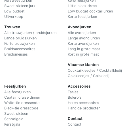
Kerstfeestjurken
Kerstfeestjurken
Sweet sixteen jurk
Little black dress
Low budget
Low budget cocktailjurken
Uitverkoop
Korte feestjurken
Trouwen
Avondjurken
Alle trouwjurken / bruidsjurken
Alle avondjurken
Lange bruidsjurken
Lange avondjurken
Korte trouwjurken
Korte avondjurken
Bruidsaccessoires
Lang in grote maat
Bruidsmeisjes
Kort in grote maat
Vlaamse klanten
Cocktailkleedjes / Cocktailkledij
Galakleedjes / Galakledij
Feestjurken
Accessoires
Alle feestjurken
Tasjes
Captain cruise dinner
Bolero's
White-tie dresscode
Heren accessoires
Black-tie dresscode
Handige producten
Sweet sixteen
Contact
Schoolgala
Kerstgala
C
ontact