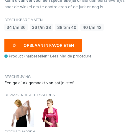
Komt u van ver voor een specifieke jurk?
Bel dan eerst eventjes
naar de winkel om te controleren of de jurk er nog is.
BESCHIKBARE MATEN
34 t/m 36
36 t/m 38
38 t/m 40
40 t/m 42
OPSLAAN IN FAVORIETEN
Product (na)bestellen?
Lees hier de procedure.
BESCHRIJVING
Een galajurk gemaakt van satijn-stof.
BIJPASSENDE ACCESSOIRES
EIGENSCHAPPEN