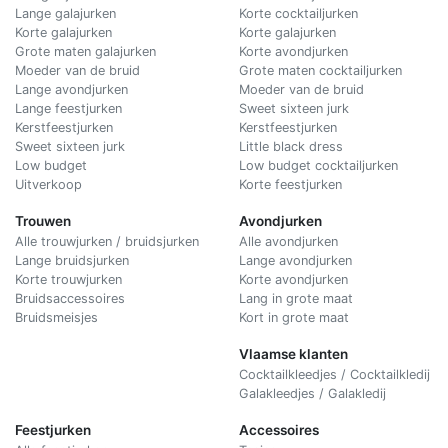
Lange galajurken
Korte cocktailjurken
Korte galajurken
Korte galajurken
Grote maten galajurken
Korte avondjurken
Moeder van de bruid
Grote maten cocktailjurken
Lange avondjurken
Moeder van de bruid
Lange feestjurken
Sweet sixteen jurk
Kerstfeestjurken
Kerstfeestjurken
Sweet sixteen jurk
Little black dress
Low budget
Low budget cocktailjurken
Uitverkoop
Korte feestjurken
Trouwen
Avondjurken
Alle trouwjurken / bruidsjurken
Alle avondjurken
Lange bruidsjurken
Lange avondjurken
Korte trouwjurken
Korte avondjurken
Bruidsaccessoires
Lang in grote maat
Bruidsmeisjes
Kort in grote maat
Vlaamse klanten
Cocktailkleedjes / Cocktailkledij
Galakleedjes / Galakledij
Feestjurken
Accessoires