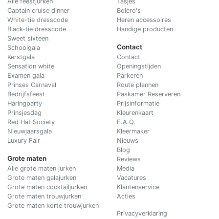
Alle feestjurken
Tasjes
Captain cruise dinner
Bolero's
White-tie dresscode
Heren accessoires
Black-tie dresscode
Handige producten
Sweet sixteen
Contact
Schoolgala
Kerstgala
C
ontact
Sensation white
Openingstijden
Examen gala
Parkeren
Prinses Carnaval
Route plannen
Bedrijfsfeest
Paskamer Reserveren
Haringparty
Prijsinformatie
Prinsjesdag
Kleurenkaart
Red Hat Society
F.A.Q.
Nieuwjaarsgala
Kleermaker
Luxury Fair
Nieuws
Blog
Grote maten
Reviews
Alle grote maten jurken
Media
Grote maten galajurken
Vacatures
Grote maten cocktailjurken
Klantenservice
Grote maten trouwjurken
Acties
Grote maten korte trouwjurken
Privacyverklaring