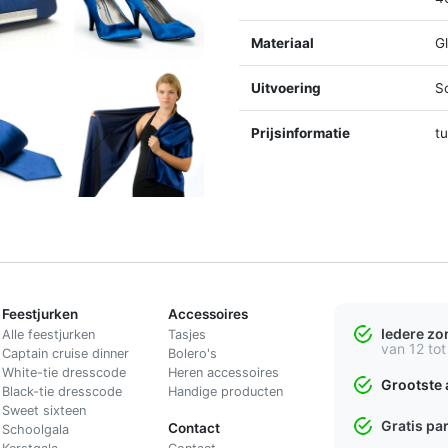
Materiaal
Gl
Uitvoering
S
Prijsinformatie
t
Feestjurken
Accessoires
Iedere z
Alle feestjurken
Tasjes
van 12 tot
Captain cruise dinner
Bolero's
White-tie dresscode
Heren accessoires
Grootste 
Black-tie dresscode
Handige producten
Sweet sixteen
Gratis pa
Contact
Schoolgala