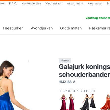
nkel
F.A.Q.
Klantenservice
Kleurenkaart
Assortiment
Kleermaker
M
Vandaag open tot
Feestjurken
Avondjurken
Grote maten
Paskamer r
Nieuw
Galajurk koning
schouderbanden 
HM2188-A
BESCHIKBARE KLEUREN