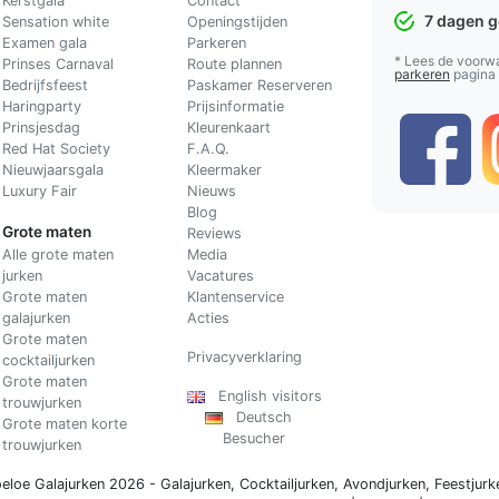
Kerstgala
C
ontact
7 dagen 
Sensation white
Openingstijden
Examen gala
Parkeren
* Lees de voorw
Prinses Carnaval
Route plannen
parkeren
pagina
Bedrijfsfeest
Paskamer Reserveren
Haringparty
Prijsinformatie
Prinsjesdag
Kleurenkaart
Red Hat Society
F.A.Q.
Nieuwjaarsgala
Kleermaker
Luxury Fair
Nieuws
Blog
Grote maten
Reviews
Alle grote maten
Media
jurken
Vacatures
Grote maten
Klantenservice
galajurken
Acties
Grote maten
Privacyverklaring
cocktailjurken
Grote maten
English visitors
trouwjurken
Deutsch
Grote maten korte
Besucher
trouwjurken
eloe Galajurken 2026 -
Galajurken
,
Cocktailjurken
,
Avondjurken
,
Feestjurk