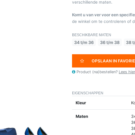
verschillende maten.
Komt u van ver voor een specifie
de winkel om te controleren of de
BESCHIKBARE MATEN
34 t/m 36
36 t/m 38
38 t
OPSLAAN IN FAVORI
Product (na)bestellen?
Lees hie
EIGENSCHAPPEN
Kleur
K
Maten
3
3
3
4