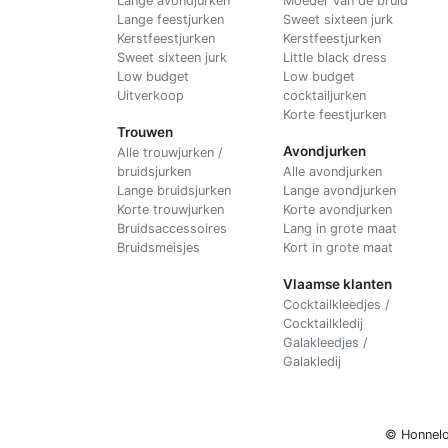
Lange avondjurken
Moeder van de bruid
Lange feestjurken
Sweet sixteen jurk
Kerstfeestjurken
Kerstfeestjurken
Sweet sixteen jurk
Little black dress
Low budget
Low budget
Uitverkoop
cocktailjurken
Korte feestjurken
Trouwen
Avondjurken
Alle trouwjurken /
bruidsjurken
Alle avondjurken
Lange bruidsjurken
Lange avondjurken
Korte trouwjurken
Korte avondjurken
Bruidsaccessoires
Lang in grote maat
Bruidsmeisjes
Kort in grote maat
Vlaamse klanten
Cocktailkleedjes /
Cocktailkledij
Galakleedjes /
Galakledij
© Honnelo