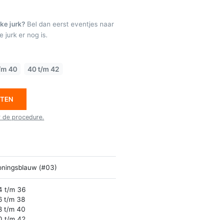
ke jurk?
Bel dan eerst eventjes naar
 jurk er nog is.
/m 40
40 t/m 42
ETEN
r de procedure.
oningsblauw (#03)
4 t/m 36
6 t/m 38
8 t/m 40
0 t/m 42