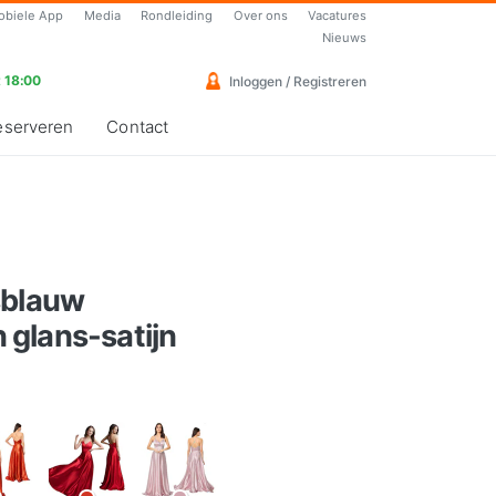
obiele App
Media
Rondleiding
Over ons
Vacatures
Nieuws
 18:00
Inloggen / Registreren
eserveren
Contact
sblauw
glans-satijn