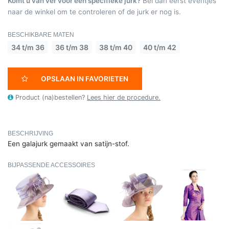
Komt u van ver voor een specifieke jurk?
Bel dan eerst eventjes
naar de winkel om te controleren of de jurk er nog is.
BESCHIKBARE MATEN
34 t/m 36
36 t/m 38
38 t/m 40
40 t/m 42
OPSLAAN IN FAVORIETEN
Product (na)bestellen?
Lees hier de procedure.
BESCHRIJVING
Een galajurk gemaakt van satijn-stof.
BIJPASSENDE ACCESSOIRES