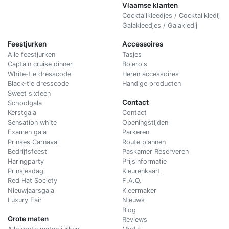
Vlaamse klanten
Cocktailkleedjes / Cocktailkledij
Galakleedjes / Galakledij
Feestjurken
Accessoires
Alle feestjurken
Tasjes
Captain cruise dinner
Bolero's
White-tie dresscode
Heren accessoires
Black-tie dresscode
Handige producten
Sweet sixteen
Contact
Schoolgala
Kerstgala
C
ontact
Sensation white
Openingstijden
Examen gala
Parkeren
Prinses Carnaval
Route plannen
Bedrijfsfeest
Paskamer Reserveren
Haringparty
Prijsinformatie
Prinsjesdag
Kleurenkaart
Red Hat Society
F.A.Q.
Nieuwjaarsgala
Kleermaker
Luxury Fair
Nieuws
Blog
Grote maten
Reviews