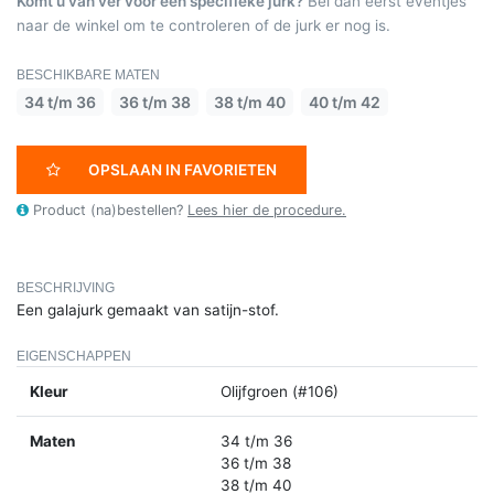
Komt u van ver voor een specifieke jurk?
Bel dan eerst eventjes
naar de winkel om te controleren of de jurk er nog is.
BESCHIKBARE MATEN
34 t/m 36
36 t/m 38
38 t/m 40
40 t/m 42
OPSLAAN IN FAVORIETEN
Product (na)bestellen?
Lees hier de procedure.
BESCHRIJVING
Een galajurk gemaakt van satijn-stof.
EIGENSCHAPPEN
Kleur
Olijfgroen (#106)
Maten
34 t/m 36
36 t/m 38
38 t/m 40