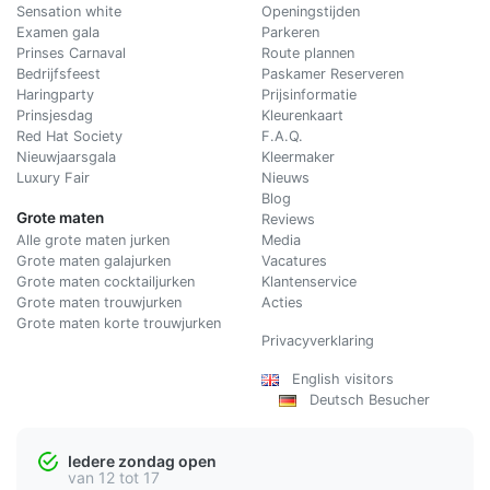
Sensation white
Openingstijden
Examen gala
Parkeren
Prinses Carnaval
Route plannen
Bedrijfsfeest
Paskamer Reserveren
Haringparty
Prijsinformatie
Prinsjesdag
Kleurenkaart
Red Hat Society
F.A.Q.
Nieuwjaarsgala
Kleermaker
Luxury Fair
Nieuws
Blog
Grote maten
Reviews
Alle grote maten jurken
Media
Grote maten galajurken
Vacatures
Grote maten cocktailjurken
Klantenservice
Grote maten trouwjurken
Acties
Grote maten korte trouwjurken
Privacyverklaring
English visitors
Deutsch Besucher
Iedere zondag open
van 12 tot 17