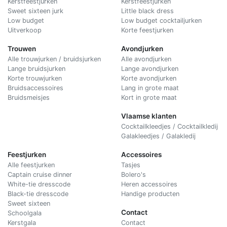
Kerstfeestjurken
Kerstfeestjurken
Sweet sixteen jurk
Little black dress
Low budget
Low budget cocktailjurken
Uitverkoop
Korte feestjurken
Trouwen
Avondjurken
Alle trouwjurken / bruidsjurken
Alle avondjurken
Lange bruidsjurken
Lange avondjurken
Korte trouwjurken
Korte avondjurken
Bruidsaccessoires
Lang in grote maat
Bruidsmeisjes
Kort in grote maat
Vlaamse klanten
Cocktailkleedjes / Cocktailkledij
Galakleedjes / Galakledij
Feestjurken
Accessoires
Alle feestjurken
Tasjes
Captain cruise dinner
Bolero's
White-tie dresscode
Heren accessoires
Black-tie dresscode
Handige producten
Sweet sixteen
Contact
Schoolgala
Kerstgala
C
ontact