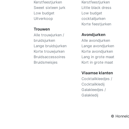
Kerstfeestjurken
Kerstfeestjurken
Sweet sixteen jurk
Little black dress
Low budget
Low budget
Uitverkoop
cocktailjurken
Korte feestjurken
Trouwen
Avondjurken
Alle trouwjurken /
bruidsjurken
Alle avondjurken
Lange bruidsjurken
Lange avondjurken
Korte trouwjurken
Korte avondjurken
Bruidsaccessoires
Lang in grote maat
Bruidsmeisjes
Kort in grote maat
Vlaamse klanten
Cocktailkleedjes /
Cocktailkledij
Galakleedjes /
Galakledij
© Honnelo