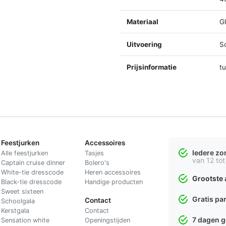
Materiaal
Gl
Uitvoering
S
Prijsinformatie
t
Feestjurken
Accessoires
Iedere z
Alle feestjurken
Tasjes
van 12 tot
Captain cruise dinner
Bolero's
White-tie dresscode
Heren accessoires
Grootste 
Black-tie dresscode
Handige producten
Sweet sixteen
Gratis pa
Contact
Schoolgala
Kerstgala
C
ontact
7 dagen 
Sensation white
Openingstijden