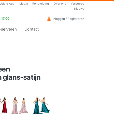
obiele App
Media
Rondleiding
Over ons
Vacatures
Nieuws
 17:00
Inloggen / Registreren
eserveren
Contact
een
glans-satijn