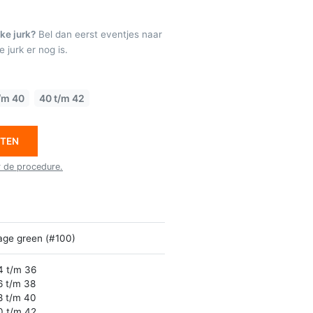
ke jurk?
Bel dan eerst eventjes naar
 jurk er nog is.
/m 40
40 t/m 42
ETEN
r de procedure.
age green (#100)
4 t/m 36
6 t/m 38
8 t/m 40
0 t/m 42