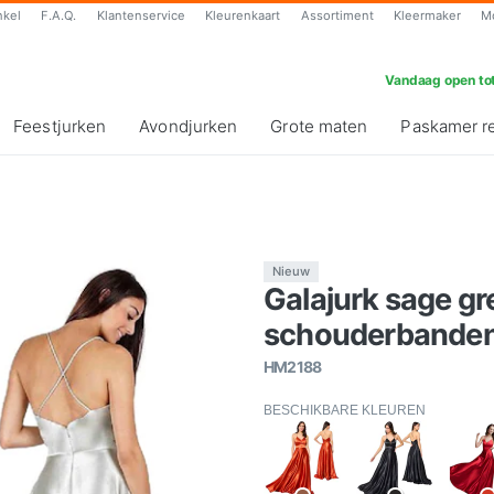
nkel
F.A.Q.
Klantenservice
Kleurenkaart
Assortiment
Kleermaker
M
Vandaag open tot
Feestjurken
Avondjurken
Grote maten
Paskamer r
Nieuw
Galajurk sage gr
schouderbanden 
HM2188
BESCHIKBARE KLEUREN