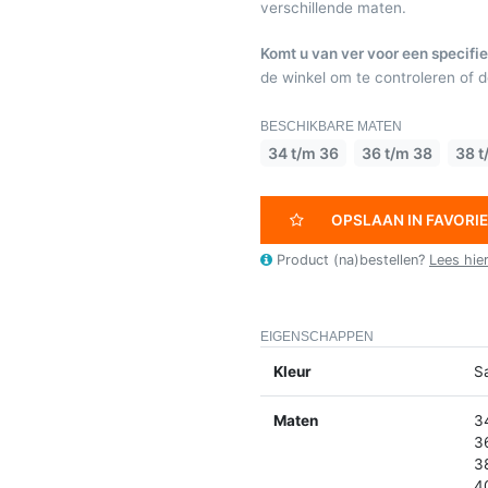
verschillende maten.
Komt u van ver voor een specifie
de winkel om te controleren of de
BESCHIKBARE MATEN
34 t/m 36
36 t/m 38
38 t
OPSLAAN IN FAVORI
Product (na)bestellen?
Lees hie
EIGENSCHAPPEN
Kleur
S
Maten
3
3
3
4