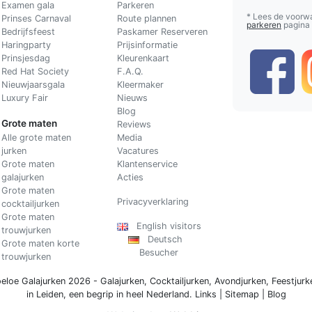
Examen gala
Parkeren
* Lees de voorw
Prinses Carnaval
Route plannen
parkeren
pagina
Bedrijfsfeest
Paskamer Reserveren
Haringparty
Prijsinformatie
Prinsjesdag
Kleurenkaart
Red Hat Society
F.A.Q.
Nieuwjaarsgala
Kleermaker
Luxury Fair
Nieuws
Blog
Grote maten
Reviews
Alle grote maten
Media
jurken
Vacatures
Grote maten
Klantenservice
galajurken
Acties
Grote maten
Privacyverklaring
cocktailjurken
Grote maten
English visitors
trouwjurken
Deutsch
Grote maten korte
Besucher
trouwjurken
eloe Galajurken 2026 -
Galajurken
,
Cocktailjurken
,
Avondjurken
,
Feestjurk
in Leiden, een begrip in
heel Nederland
.
Links
|
Sitemap
|
Blog