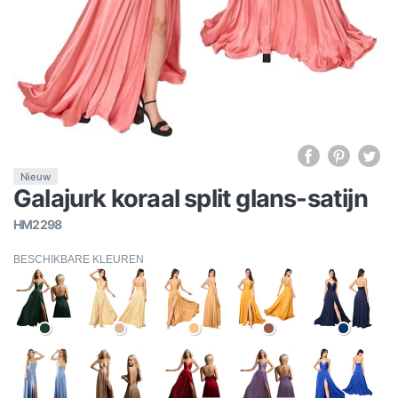
Nieuw
Galajurk koraal split glans-satijn
HM2298
BESCHIKBARE KLEUREN