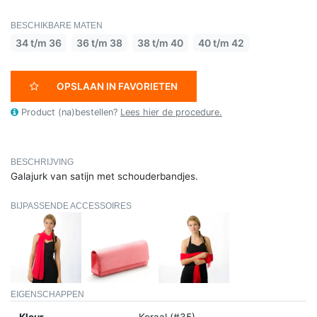
BESCHIKBARE MATEN
34 t/m 36
36 t/m 38
38 t/m 40
40 t/m 42
OPSLAAN IN FAVORIETEN
Product (na)bestellen?
Lees hier de procedure.
BESCHRIJVING
Galajurk van satijn met schouderbandjes.
BIJPASSENDE ACCESSOIRES
EIGENSCHAPPEN
Kleur
Koraal (#35)