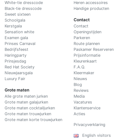
White-tie dresscode
Heren accessoires
Black-tie dresscode
Handige producten
Sweet sixteen
Contact
Schoolgala
Kerstgala
C
ontact
Sensation white
Openingstijden
Examen gala
Parkeren
Prinses Carnaval
Route plannen
Bedrijfsfeest
Paskamer Reserveren
Haringparty
Prijsinformatie
Prinsjesdag
Kleurenkaart
Red Hat Society
F.A.Q.
Nieuwjaarsgala
Kleermaker
Luxury Fair
Nieuws
Blog
Grote maten
Reviews
Alle grote maten jurken
Media
Grote maten galajurken
Vacatures
Grote maten cocktailjurken
Klantenservice
Grote maten trouwjurken
Acties
Grote maten korte trouwjurken
Privacyverklaring
English visitors