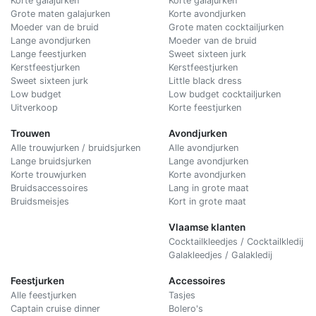
Korte galajurken
Korte galajurken
Grote maten galajurken
Korte avondjurken
Moeder van de bruid
Grote maten cocktailjurken
Lange avondjurken
Moeder van de bruid
Lange feestjurken
Sweet sixteen jurk
Kerstfeestjurken
Kerstfeestjurken
Sweet sixteen jurk
Little black dress
Low budget
Low budget cocktailjurken
Uitverkoop
Korte feestjurken
Trouwen
Avondjurken
Alle trouwjurken / bruidsjurken
Alle avondjurken
Lange bruidsjurken
Lange avondjurken
Korte trouwjurken
Korte avondjurken
Bruidsaccessoires
Lang in grote maat
Bruidsmeisjes
Kort in grote maat
Vlaamse klanten
Cocktailkleedjes / Cocktailkledij
Galakleedjes / Galakledij
Feestjurken
Accessoires
Alle feestjurken
Tasjes
Captain cruise dinner
Bolero's