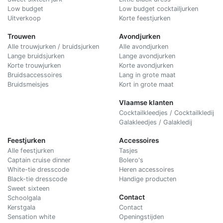
Low budget
Low budget cocktailjurken
Uitverkoop
Korte feestjurken
Trouwen
Avondjurken
Alle trouwjurken / bruidsjurken
Alle avondjurken
Lange bruidsjurken
Lange avondjurken
Korte trouwjurken
Korte avondjurken
Bruidsaccessoires
Lang in grote maat
Bruidsmeisjes
Kort in grote maat
Vlaamse klanten
Cocktailkleedjes / Cocktailkledij
Galakleedjes / Galakledij
Feestjurken
Accessoires
Alle feestjurken
Tasjes
Captain cruise dinner
Bolero's
White-tie dresscode
Heren accessoires
Black-tie dresscode
Handige producten
Sweet sixteen
Contact
Schoolgala
Kerstgala
C
ontact
Sensation white
Openingstijden