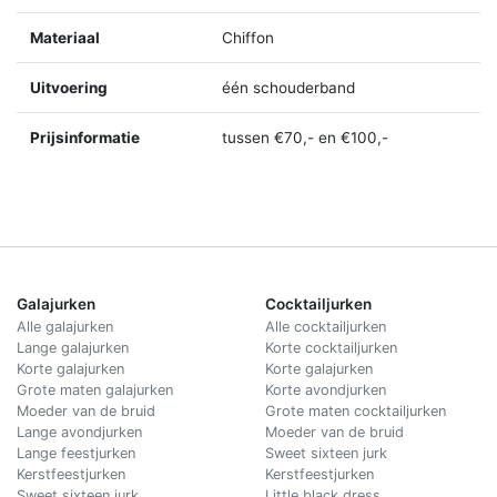
Materiaal
Chiffon
Uitvoering
één schouderband
Prijsinformatie
tussen €70,- en €100,-
Galajurken
Cocktailjurken
Alle galajurken
Alle cocktailjurken
Lange galajurken
Korte cocktailjurken
Korte galajurken
Korte galajurken
Grote maten galajurken
Korte avondjurken
Moeder van de bruid
Grote maten cocktailjurken
Lange avondjurken
Moeder van de bruid
Lange feestjurken
Sweet sixteen jurk
Kerstfeestjurken
Kerstfeestjurken
Sweet sixteen jurk
Little black dress