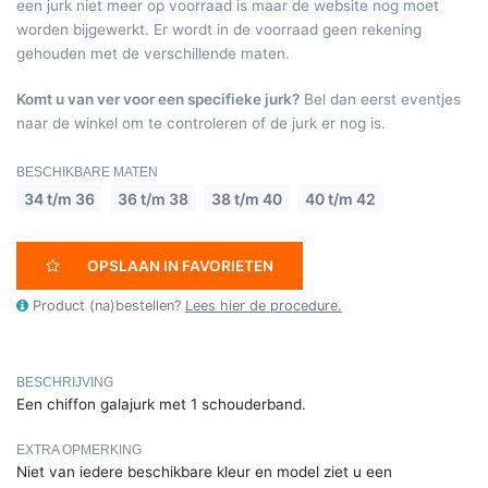
een jurk niet meer op voorraad is maar de website nog moet
worden bijgewerkt. Er wordt in de voorraad geen rekening
gehouden met de verschillende maten.
Komt u van ver voor een specifieke jurk?
Bel dan eerst eventjes
naar de winkel om te controleren of de jurk er nog is.
BESCHIKBARE MATEN
34 t/m 36
36 t/m 38
38 t/m 40
40 t/m 42
OPSLAAN IN FAVORIETEN
Product (na)bestellen?
Lees hier de procedure.
BESCHRIJVING
Een chiffon galajurk met 1 schouderband.
EXTRA OPMERKING
Niet van iedere beschikbare kleur en model ziet u een