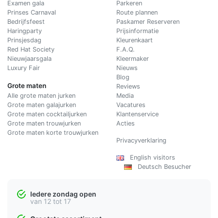
Examen gala
Parkeren
Prinses Carnaval
Route plannen
Bedrijfsfeest
Paskamer Reserveren
Haringparty
Prijsinformatie
Prinsjesdag
Kleurenkaart
Red Hat Society
F.A.Q.
Nieuwjaarsgala
Kleermaker
Luxury Fair
Nieuws
Blog
Grote maten
Reviews
Alle grote maten jurken
Media
Grote maten galajurken
Vacatures
Grote maten cocktailjurken
Klantenservice
Grote maten trouwjurken
Acties
Grote maten korte trouwjurken
Privacyverklaring
English visitors
Deutsch Besucher
Iedere zondag open
van 12 tot 17