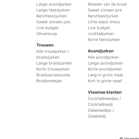
Lange avondjurken
Moeder van de bruid
Lange feestjurken
Sweet sixteen jurk
Kerstfeestjurken
Kerstfeestjurken
Sweet sixteen jurk
Little black dress
Low budget
Low budget
Uitverkoop
cocktailjurken
Korte feestjurken
Trouwen
Avondjurken
Alle trouwjurken /
bruidsjurken
Alle avondjurken
Lange bruidsjurken
Lange avondjurken
Korte trouwjurken
Korte avondjurken
Bruidsaccessoires
Lang in grote maat
Bruidsmeisjes
Kort in grote maat
Vlaamse klanten
Cocktailkleedjes /
Cocktailkledij
Galakleedjes /
Galakledij
© Honnelo