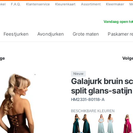
nkel
F.A.Q.
Klantenservice
Kleurenkaart
Assortiment
Kleermaker
M
Vandaag open tot
Feestjurken
Avondjurken
Grote maten
Paskamer r
ge
Volg
Nieuw
Galajurk bruin 
split glans-satijn
HM2331-80118-A
BESCHIKBARE KLEUREN