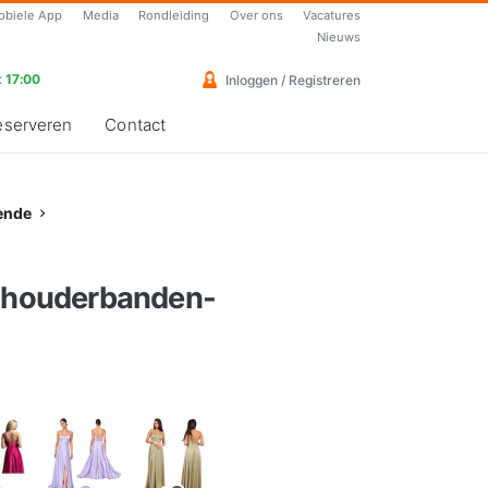
obiele App
Media
Rondleiding
Over ons
Vacatures
Nieuws
 17:00
Inloggen / Registreren
eserveren
Contact
ende
schouderbanden-