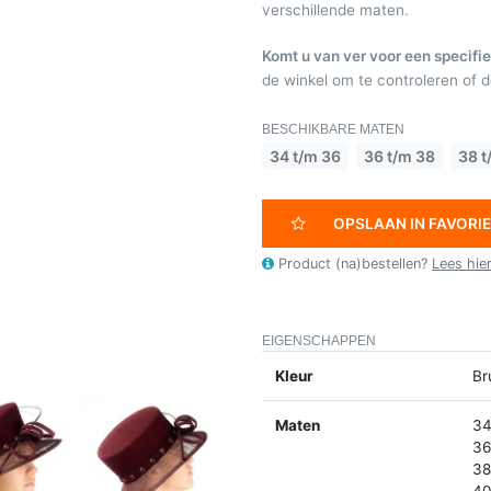
verschillende maten.
Komt u van ver voor een specifie
de winkel om te controleren of de
BESCHIKBARE MATEN
34 t/m 36
36 t/m 38
38 t
OPSLAAN IN FAVORI
Product (na)bestellen?
Lees hie
EIGENSCHAPPEN
Kleur
Br
Maten
34
36
38
40