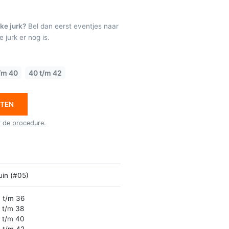
ke jurk?
Bel dan eerst eventjes naar
 jurk er nog is.
/m 40
40 t/m 42
ETEN
r de procedure.
uin (#05)
 t/m 36
 t/m 38
 t/m 40
 t/m 42