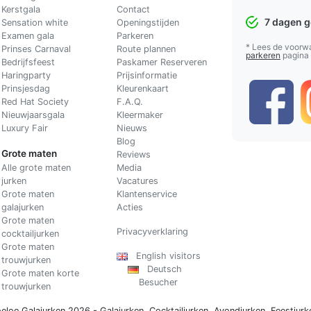
Kerstgala
C
ontact
7 dagen 
Sensation white
Openingstijden
Examen gala
Parkeren
* Lees de voorw
Prinses Carnaval
Route plannen
parkeren
pagina
Bedrijfsfeest
Paskamer Reserveren
Haringparty
Prijsinformatie
Prinsjesdag
Kleurenkaart
Red Hat Society
F.A.Q.
Nieuwjaarsgala
Kleermaker
Luxury Fair
Nieuws
Blog
Grote maten
Reviews
Alle grote maten
Media
jurken
Vacatures
Grote maten
Klantenservice
galajurken
Acties
Grote maten
Privacyverklaring
cocktailjurken
Grote maten
English visitors
trouwjurken
Deutsch
Grote maten korte
Besucher
trouwjurken
eloe Galajurken 2026 -
Galajurken
,
Cocktailjurken
,
Avondjurken
,
Feestjurk