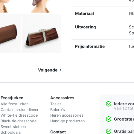
Materiaal
Gl
Uitvoering
Sc
Spl
Prijsinformatie
tu
Volgende
Feestjurken
Accessoires
Iedere z
Alle feestjurken
Tasjes
van 12 tot
Captain cruise dinner
Bolero's
White-tie dresscode
Heren accessoires
Grootste 
Black-tie dresscode
Handige producten
Sweet sixteen
Gratis pa
Contact
Schoolgala