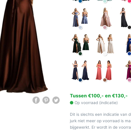
Tussen €100,- en €130,-
Op voorraad (indicatie)
Dit is slechts een indicatie van 
jurk niet meer op voorraad is 
bijgewerkt. Er wordt in de voor