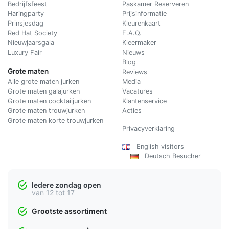
Bedrijfsfeest
Paskamer Reserveren
Haringparty
Prijsinformatie
Prinsjesdag
Kleurenkaart
Red Hat Society
F.A.Q.
Nieuwjaarsgala
Kleermaker
Luxury Fair
Nieuws
Blog
Grote maten
Reviews
Alle grote maten jurken
Media
Grote maten galajurken
Vacatures
Grote maten cocktailjurken
Klantenservice
Grote maten trouwjurken
Acties
Grote maten korte trouwjurken
Privacyverklaring
English visitors
Deutsch Besucher
Iedere zondag open
van 12 tot 17
Grootste assortiment