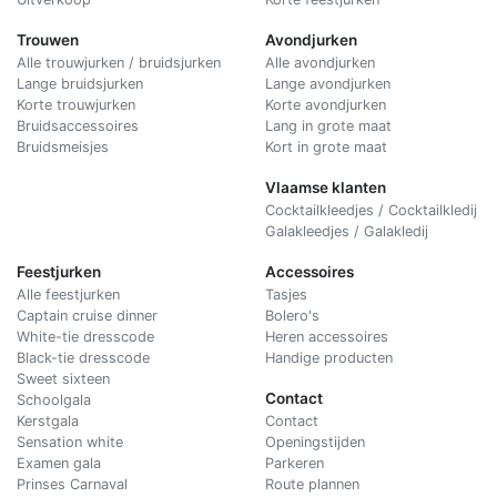
Trouwen
Avondjurken
Alle trouwjurken / bruidsjurken
Alle avondjurken
Lange bruidsjurken
Lange avondjurken
Korte trouwjurken
Korte avondjurken
Bruidsaccessoires
Lang in grote maat
Bruidsmeisjes
Kort in grote maat
Vlaamse klanten
Cocktailkleedjes / Cocktailkledij
Galakleedjes / Galakledij
Feestjurken
Accessoires
Alle feestjurken
Tasjes
Captain cruise dinner
Bolero's
White-tie dresscode
Heren accessoires
Black-tie dresscode
Handige producten
Sweet sixteen
Contact
Schoolgala
Kerstgala
C
ontact
Sensation white
Openingstijden
Examen gala
Parkeren
Prinses Carnaval
Route plannen