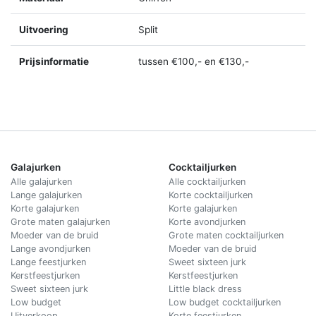
Uitvoering
Split
Prijsinformatie
tussen €100,- en €130,-
Galajurken
Cocktailjurken
Alle galajurken
Alle cocktailjurken
Lange galajurken
Korte cocktailjurken
Korte galajurken
Korte galajurken
Grote maten galajurken
Korte avondjurken
Moeder van de bruid
Grote maten cocktailjurken
Lange avondjurken
Moeder van de bruid
Lange feestjurken
Sweet sixteen jurk
Kerstfeestjurken
Kerstfeestjurken
Sweet sixteen jurk
Little black dress
Low budget
Low budget cocktailjurken
Uitverkoop
Korte feestjurken