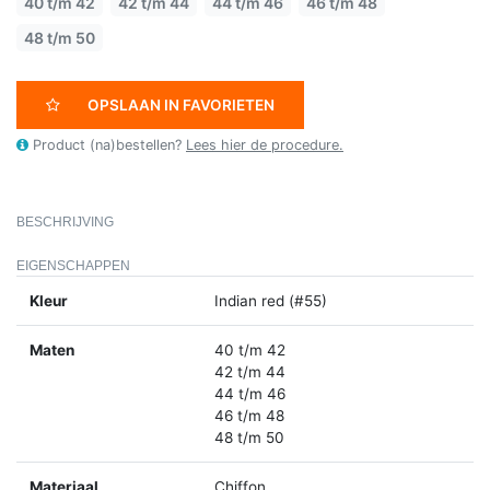
40 t/m 42
42 t/m 44
44 t/m 46
46 t/m 48
48 t/m 50
OPSLAAN IN FAVORIETEN
Product (na)bestellen?
Lees hier de procedure.
BESCHRIJVING
EIGENSCHAPPEN
Kleur
Indian red (#55)
Maten
40 t/m 42
42 t/m 44
44 t/m 46
46 t/m 48
48 t/m 50
Materiaal
Chiffon