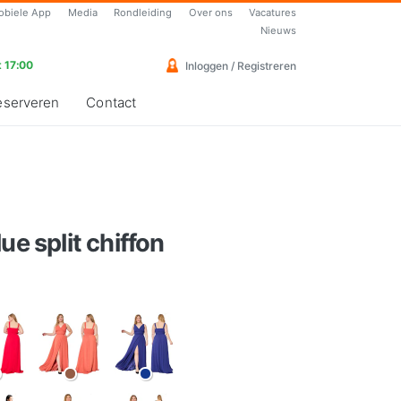
obiele App
Media
Rondleiding
Over ons
Vacatures
Nieuws
 17:00
Inloggen / Registreren
eserveren
Contact
ue split chiffon