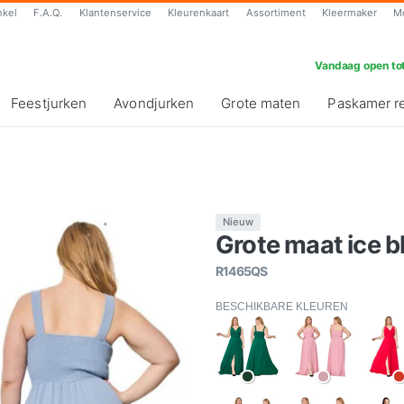
nkel
F.A.Q.
Klantenservice
Kleurenkaart
Assortiment
Kleermaker
M
Vandaag open tot
Feestjurken
Avondjurken
Grote maten
Paskamer r
Nieuw
Grote maat ice bl
R1465QS
BESCHIKBARE KLEUREN