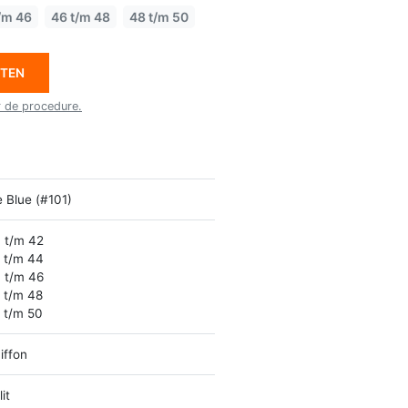
/m 46
46 t/m 48
48 t/m 50
ETEN
r de procedure.
e Blue (#101)
 t/m 42
 t/m 44
 t/m 46
 t/m 48
 t/m 50
iffon
it