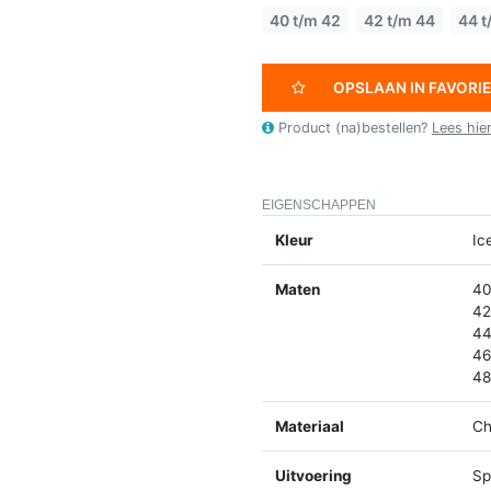
40 t/m 42
42 t/m 44
44 t
OPSLAAN IN FAVORI
Product (na)bestellen?
Lees hie
EIGENSCHAPPEN
Kleur
Ic
Maten
40
42
44
46
48
Materiaal
Ch
Uitvoering
Spl