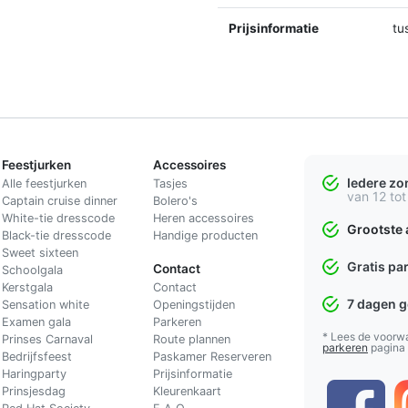
Prijsinformatie
tu
Feestjurken
Accessoires
Iedere z
Alle feestjurken
Tasjes
van 12 tot
Captain cruise dinner
Bolero's
White-tie dresscode
Heren accessoires
Grootste 
Black-tie dresscode
Handige producten
Sweet sixteen
Gratis pa
Contact
Schoolgala
Kerstgala
C
ontact
7 dagen 
Sensation white
Openingstijden
Examen gala
Parkeren
* Lees de voorw
Prinses Carnaval
Route plannen
parkeren
pagina
Bedrijfsfeest
Paskamer Reserveren
Haringparty
Prijsinformatie
Prinsjesdag
Kleurenkaart