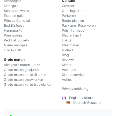
Contact
Schoolgala
Kerstgala
C
ontact
Sensation white
Openingstijden
Examen gala
Parkeren
Prinses Carnaval
Route plannen
Bedrijfsfeest
Paskamer Reserveren
Haringparty
Prijsinformatie
Prinsjesdag
Kleurenkaart
Red Hat Society
F.A.Q.
Nieuwjaarsgala
Kleermaker
Luxury Fair
Nieuws
Blog
Grote maten
Reviews
Alle grote maten jurken
Media
Grote maten galajurken
Vacatures
Grote maten cocktailjurken
Klantenservice
Grote maten trouwjurken
Acties
Grote maten korte trouwjurken
Privacyverklaring
English visitors
Deutsch Besucher