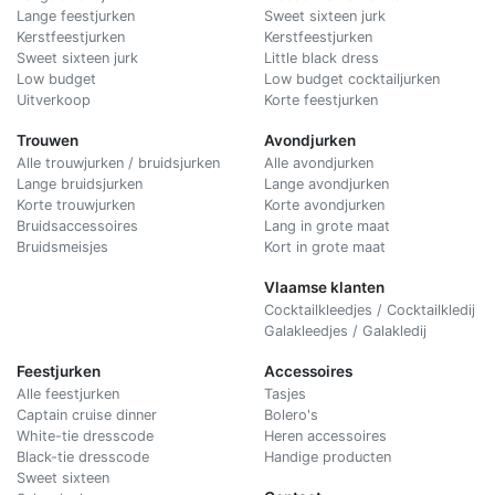
Lange feestjurken
Sweet sixteen jurk
Kerstfeestjurken
Kerstfeestjurken
Sweet sixteen jurk
Little black dress
Low budget
Low budget cocktailjurken
Uitverkoop
Korte feestjurken
Trouwen
Avondjurken
Alle trouwjurken / bruidsjurken
Alle avondjurken
Lange bruidsjurken
Lange avondjurken
Korte trouwjurken
Korte avondjurken
Bruidsaccessoires
Lang in grote maat
Bruidsmeisjes
Kort in grote maat
Vlaamse klanten
Cocktailkleedjes / Cocktailkledij
Galakleedjes / Galakledij
Feestjurken
Accessoires
Alle feestjurken
Tasjes
Captain cruise dinner
Bolero's
White-tie dresscode
Heren accessoires
Black-tie dresscode
Handige producten
Sweet sixteen