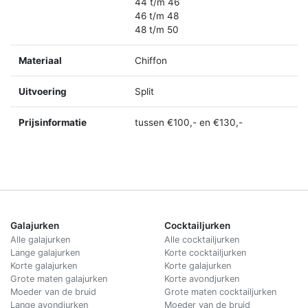
44 t/m 46
46 t/m 48
48 t/m 50
Materiaal
Chiffon
Uitvoering
Split
Prijsinformatie
tussen €100,- en €130,-
Galajurken
Cocktailjurken
Alle galajurken
Alle cocktailjurken
Lange galajurken
Korte cocktailjurken
Korte galajurken
Korte galajurken
Grote maten galajurken
Korte avondjurken
Moeder van de bruid
Grote maten cocktailjurken
Lange avondjurken
Moeder van de bruid