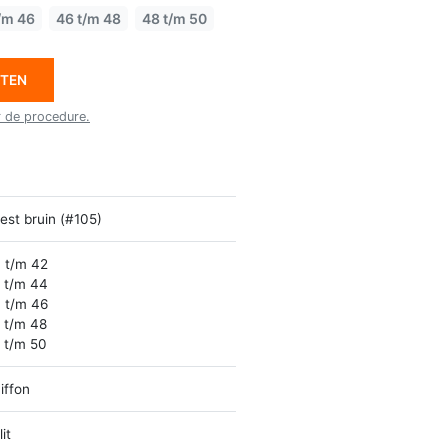
/m 46
46 t/m 48
48 t/m 50
ETEN
r de procedure.
est bruin (#105)
 t/m 42
 t/m 44
 t/m 46
 t/m 48
 t/m 50
iffon
it