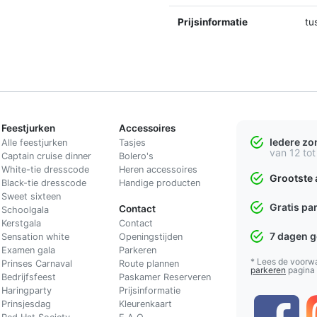
Prijsinformatie
tu
Feestjurken
Accessoires
Iedere z
Alle feestjurken
Tasjes
van 12 tot
Captain cruise dinner
Bolero's
White-tie dresscode
Heren accessoires
Grootste 
Black-tie dresscode
Handige producten
Sweet sixteen
Gratis pa
Contact
Schoolgala
Kerstgala
C
ontact
7 dagen 
Sensation white
Openingstijden
Examen gala
Parkeren
* Lees de voorw
Prinses Carnaval
Route plannen
parkeren
pagina
Bedrijfsfeest
Paskamer Reserveren
Haringparty
Prijsinformatie
Prinsjesdag
Kleurenkaart