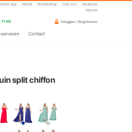
obiele App
Media
Rondleiding
Over ons
Vacatures
Nieuws
 17:00
Inloggen / Registreren
eserveren
Contact
uin split chiffon