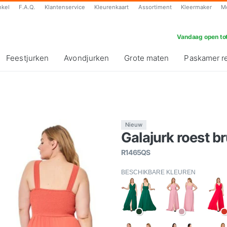
nkel
F.A.Q.
Klantenservice
Kleurenkaart
Assortiment
Kleermaker
M
Vandaag open tot
Feestjurken
Avondjurken
Grote maten
Paskamer r
Nieuw
Galajurk roest br
R1465QS
BESCHIKBARE KLEUREN