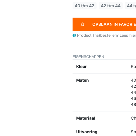
40 t/m 42
42 t/m 44
44 t
OPSLAAN IN FAVORI
Product (na)bestellen?
Lees hie
EIGENSCHAPPEN
Kleur
Ro
Maten
40
42
44
46
48
Materiaal
Ch
Uitvoering
Spl