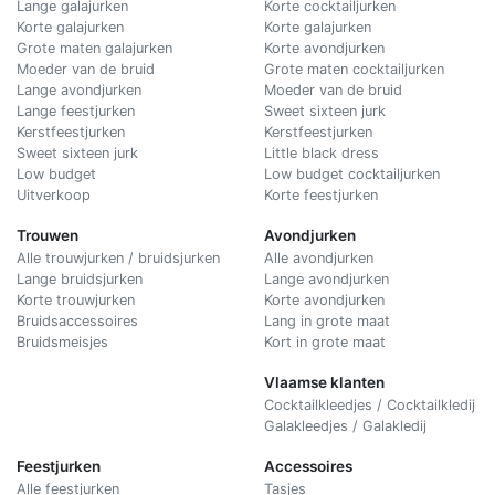
Lange galajurken
Korte cocktailjurken
Korte galajurken
Korte galajurken
Grote maten galajurken
Korte avondjurken
Moeder van de bruid
Grote maten cocktailjurken
Lange avondjurken
Moeder van de bruid
Lange feestjurken
Sweet sixteen jurk
Kerstfeestjurken
Kerstfeestjurken
Sweet sixteen jurk
Little black dress
Low budget
Low budget cocktailjurken
Uitverkoop
Korte feestjurken
Trouwen
Avondjurken
Alle trouwjurken / bruidsjurken
Alle avondjurken
Lange bruidsjurken
Lange avondjurken
Korte trouwjurken
Korte avondjurken
Bruidsaccessoires
Lang in grote maat
Bruidsmeisjes
Kort in grote maat
Vlaamse klanten
Cocktailkleedjes / Cocktailkledij
Galakleedjes / Galakledij
Feestjurken
Accessoires
Alle feestjurken
Tasjes