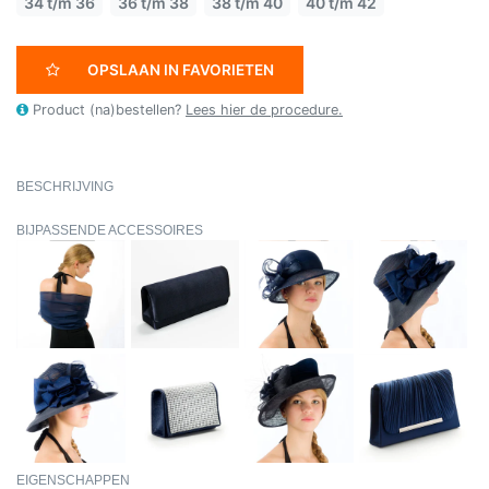
34 t/m 36
36 t/m 38
38 t/m 40
40 t/m 42
OPSLAAN IN FAVORIETEN
Product (na)bestellen?
Lees hier de procedure.
BESCHRIJVING
BIJPASSENDE ACCESSOIRES
EIGENSCHAPPEN