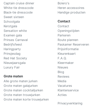
Captain cruise dinner
Bolero's
White-tie dresscode
Heren accessoires
Black-tie dresscode
Handige producten
Sweet sixteen
Contact
Schoolgala
Kerstgala
C
ontact
Sensation white
Openingstijden
Examen gala
Parkeren
Prinses Carnaval
Route plannen
Bedrijfsfeest
Paskamer Reserveren
Haringparty
Prijsinformatie
Prinsjesdag
Kleurenkaart
Red Hat Society
F.A.Q.
Nieuwjaarsgala
Kleermaker
Luxury Fair
Nieuws
Blog
Grote maten
Reviews
Alle grote maten jurken
Media
Grote maten galajurken
Vacatures
Grote maten cocktailjurken
Klantenservice
Grote maten trouwjurken
Acties
Grote maten korte trouwjurken
Privacyverklaring