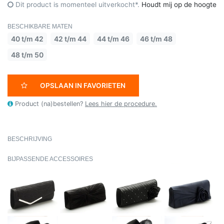
Dit product is momenteel uitverkocht*.
Houdt mij op de hoogte
BESCHIKBARE MATEN
40 t/m 42
42 t/m 44
44 t/m 46
46 t/m 48
48 t/m 50
OPSLAAN IN FAVORIETEN
Product (na)bestellen?
Lees hier de procedure.
BESCHRIJVING
BIJPASSENDE ACCESSOIRES