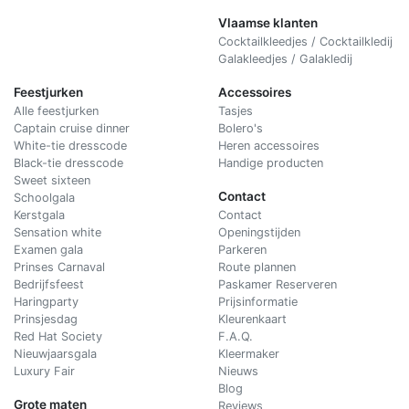
Vlaamse klanten
Cocktailkleedjes / Cocktailkledij
Galakleedjes / Galakledij
Feestjurken
Accessoires
Alle feestjurken
Tasjes
Captain cruise dinner
Bolero's
White-tie dresscode
Heren accessoires
Black-tie dresscode
Handige producten
Sweet sixteen
Contact
Schoolgala
Kerstgala
C
ontact
Sensation white
Openingstijden
Examen gala
Parkeren
Prinses Carnaval
Route plannen
Bedrijfsfeest
Paskamer Reserveren
Haringparty
Prijsinformatie
Prinsjesdag
Kleurenkaart
Red Hat Society
F.A.Q.
Nieuwjaarsgala
Kleermaker
Luxury Fair
Nieuws
Blog
Grote maten
Reviews