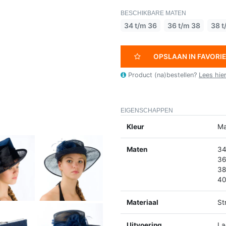
BESCHIKBARE MATEN
34 t/m 36
36 t/m 38
38 t
OPSLAAN IN FAVORI
Product (na)bestellen?
Lees hie
EIGENSCHAPPEN
Kleur
Ma
Maten
34
36
38
40
Materiaal
St
Uitvoering
La