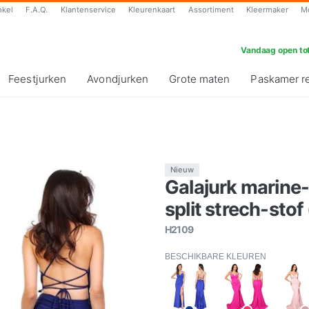
nkel
F.A.Q.
Klantenservice
Kleurenkaart
Assortiment
Kleermaker
M
Vandaag open tot
Feestjurken
Avondjurken
Grote maten
Paskamer r
Nieuw
Galajurk marine-
split strech-stof
H2109
BESCHIKBARE KLEUREN