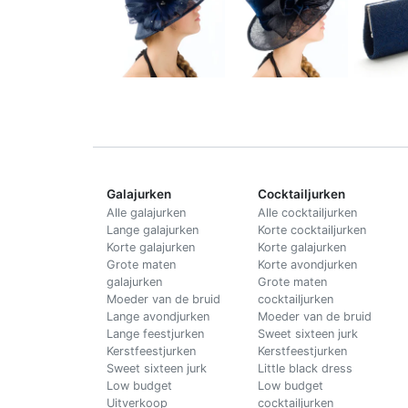
Galajurken
Cocktailjurken
Alle galajurken
Alle cocktailjurken
Lange galajurken
Korte cocktailjurken
Korte galajurken
Korte galajurken
Grote maten
Korte avondjurken
galajurken
Grote maten
Moeder van de bruid
cocktailjurken
Lange avondjurken
Moeder van de bruid
Lange feestjurken
Sweet sixteen jurk
Kerstfeestjurken
Kerstfeestjurken
Sweet sixteen jurk
Little black dress
Low budget
Low budget
Uitverkoop
cocktailjurken