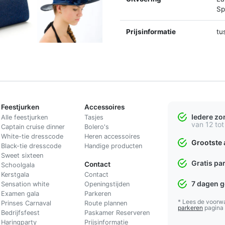
Spl
Prijsinformatie
tu
Feestjurken
Accessoires
Iedere z
Alle feestjurken
Tasjes
van 12 tot
Captain cruise dinner
Bolero's
White-tie dresscode
Heren accessoires
Grootste 
Black-tie dresscode
Handige producten
Sweet sixteen
Gratis pa
Contact
Schoolgala
Kerstgala
C
ontact
7 dagen 
Sensation white
Openingstijden
Examen gala
Parkeren
* Lees de voorw
Prinses Carnaval
Route plannen
parkeren
pagina
Bedrijfsfeest
Paskamer Reserveren
Haringparty
Prijsinformatie