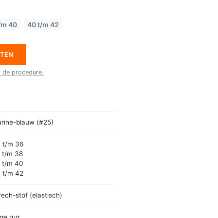
/m 40
40 t/m 42
ETEN
r de procedure.
rine-blauw (#25)
 t/m 36
 t/m 38
 t/m 40
 t/m 42
rech-stof (elastisch)
ge rug