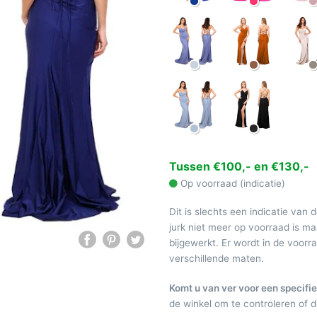
Tussen €100,- en €130,-
Op voorraad (indicatie)
Dit is slechts een indicatie van 
jurk niet meer op voorraad is 
bijgewerkt. Er wordt in de voor
verschillende maten.
Komt u van ver voor een specifie
de winkel om te controleren of de