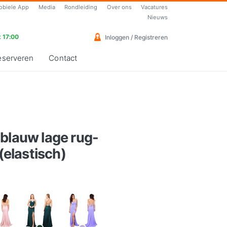
obiele App
Media
Rondleiding
Over ons
Vacatures
Nieuws
 17:00
Inloggen / Registreren
eserveren
Contact
blauw lage rug-
 (elastisch)