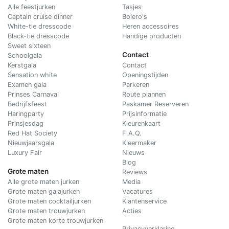
Alle feestjurken
Tasjes
Captain cruise dinner
Bolero's
White-tie dresscode
Heren accessoires
Black-tie dresscode
Handige producten
Sweet sixteen
Contact
Schoolgala
Kerstgala
C
ontact
Sensation white
Openingstijden
Examen gala
Parkeren
Prinses Carnaval
Route plannen
Bedrijfsfeest
Paskamer Reserveren
Haringparty
Prijsinformatie
Prinsjesdag
Kleurenkaart
Red Hat Society
F.A.Q.
Nieuwjaarsgala
Kleermaker
Luxury Fair
Nieuws
Blog
Grote maten
Reviews
Alle grote maten jurken
Media
Grote maten galajurken
Vacatures
Grote maten cocktailjurken
Klantenservice
Grote maten trouwjurken
Acties
Grote maten korte trouwjurken
Privacyverklaring