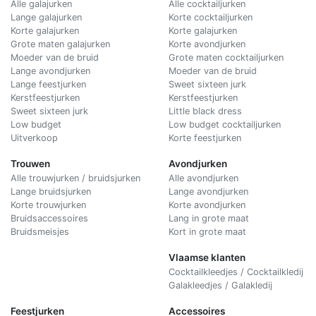
Alle galajurken
Alle cocktailjurken
Lange galajurken
Korte cocktailjurken
Korte galajurken
Korte galajurken
Grote maten galajurken
Korte avondjurken
Moeder van de bruid
Grote maten cocktailjurken
Lange avondjurken
Moeder van de bruid
Lange feestjurken
Sweet sixteen jurk
Kerstfeestjurken
Kerstfeestjurken
Sweet sixteen jurk
Little black dress
Low budget
Low budget cocktailjurken
Uitverkoop
Korte feestjurken
Trouwen
Avondjurken
Alle trouwjurken / bruidsjurken
Alle avondjurken
Lange bruidsjurken
Lange avondjurken
Korte trouwjurken
Korte avondjurken
Bruidsaccessoires
Lang in grote maat
Bruidsmeisjes
Kort in grote maat
Vlaamse klanten
Cocktailkleedjes / Cocktailkledij
Galakleedjes / Galakledij
Feestjurken
Accessoires