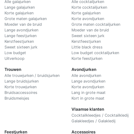
Alle galajurken
Alle cocktailjurken
Lange galajurken
Korte cocktailjurken
Korte galajurken
Korte galajurken
Grote maten galajurken
Korte avondjurken
Moeder van de bruid
Grote maten cocktailjurken
Lange avondjurken
Moeder van de bruid
Lange feestjurken
Sweet sixteen jurk
Kerstfeestjurken
Kerstfeestjurken
Sweet sixteen jurk
Little black dress
Low budget
Low budget cocktailjurken
Uitverkoop
Korte feestjurken
Trouwen
Avondjurken
Alle trouwjurken / bruidsjurken
Alle avondjurken
Lange bruidsjurken
Lange avondjurken
Korte trouwjurken
Korte avondjurken
Bruidsaccessoires
Lang in grote maat
Bruidsmeisjes
Kort in grote maat
Vlaamse klanten
Cocktailkleedjes / Cocktailkledij
Galakleedjes / Galakledij
Feestjurken
Accessoires