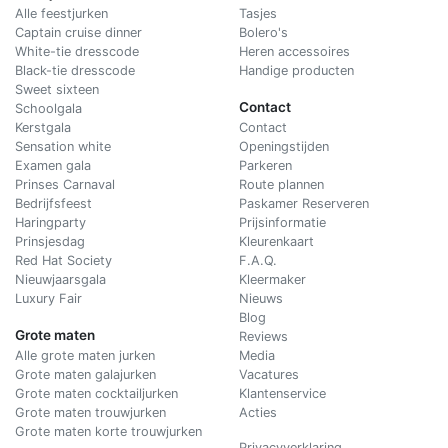
Alle feestjurken
Tasjes
Captain cruise dinner
Bolero's
White-tie dresscode
Heren accessoires
Black-tie dresscode
Handige producten
Sweet sixteen
Contact
Schoolgala
Kerstgala
C
ontact
Sensation white
Openingstijden
Examen gala
Parkeren
Prinses Carnaval
Route plannen
Bedrijfsfeest
Paskamer Reserveren
Haringparty
Prijsinformatie
Prinsjesdag
Kleurenkaart
Red Hat Society
F.A.Q.
Nieuwjaarsgala
Kleermaker
Luxury Fair
Nieuws
Blog
Grote maten
Reviews
Alle grote maten jurken
Media
Grote maten galajurken
Vacatures
Grote maten cocktailjurken
Klantenservice
Grote maten trouwjurken
Acties
Grote maten korte trouwjurken
Privacyverklaring