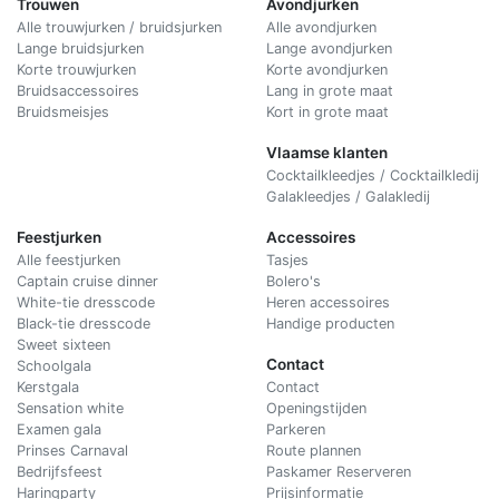
Trouwen
Avondjurken
Alle trouwjurken / bruidsjurken
Alle avondjurken
Lange bruidsjurken
Lange avondjurken
Korte trouwjurken
Korte avondjurken
Bruidsaccessoires
Lang in grote maat
Bruidsmeisjes
Kort in grote maat
Vlaamse klanten
Cocktailkleedjes / Cocktailkledij
Galakleedjes / Galakledij
Feestjurken
Accessoires
Alle feestjurken
Tasjes
Captain cruise dinner
Bolero's
White-tie dresscode
Heren accessoires
Black-tie dresscode
Handige producten
Sweet sixteen
Contact
Schoolgala
Kerstgala
C
ontact
Sensation white
Openingstijden
Examen gala
Parkeren
Prinses Carnaval
Route plannen
Bedrijfsfeest
Paskamer Reserveren
Haringparty
Prijsinformatie