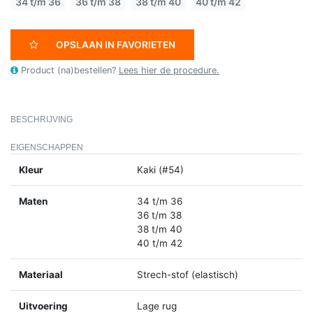
34 t/m 36
36 t/m 38
38 t/m 40
40 t/m 42
OPSLAAN IN FAVORIETEN
Product (na)bestellen?
Lees hier de procedure.
BESCHRIJVING
EIGENSCHAPPEN
Kleur
Kaki (#54)
Maten
34 t/m 36
36 t/m 38
38 t/m 40
40 t/m 42
Materiaal
Strech-stof (elastisch)
Uitvoering
Lage rug