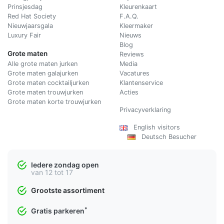
Prinsjesdag
Kleurenkaart
Red Hat Society
F.A.Q.
Nieuwjaarsgala
Kleermaker
Luxury Fair
Nieuws
Blog
Grote maten
Reviews
Alle grote maten jurken
Media
Grote maten galajurken
Vacatures
Grote maten cocktailjurken
Klantenservice
Grote maten trouwjurken
Acties
Grote maten korte trouwjurken
Privacyverklaring
English visitors
Deutsch Besucher
Iedere zondag open
van 12 tot 17
Grootste assortiment
*
Gratis parkeren