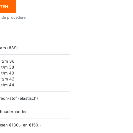
ETEN
r de procedure.
ars (#39)
 t/m 36
 t/m 38
 t/m 40
 t/m 42
 t/m 44
rech-stof (elastisch)
houderbanden
ssen €130,- en €150,-