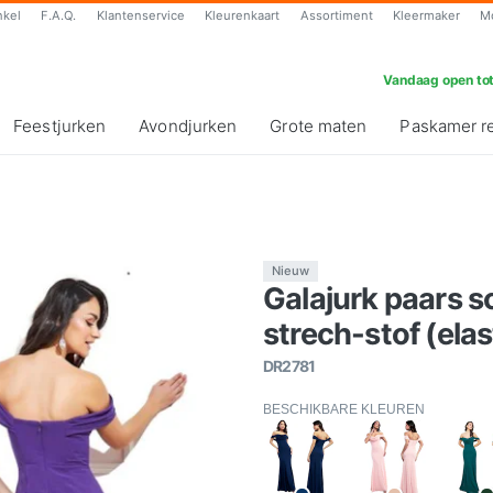
nkel
F.A.Q.
Klantenservice
Kleurenkaart
Assortiment
Kleermaker
M
Vandaag open tot
Feestjurken
Avondjurken
Grote maten
Paskamer r
Nieuw
Galajurk paars 
strech-stof (elas
DR2781
BESCHIKBARE KLEUREN