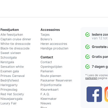
Feestjurken
Accessoires
Iedere z
Alle feestjurken
Tasjes
van 12 tot
Captain cruise dinner
Bolero's
White-tie dresscode
Heren accessoires
Grootste 
Black-tie dresscode
Handige producten
Sweet sixteen
Gratis pa
Contact
Schoolgala
Kerstgala
C
ontact
7 dagen 
Sensation white
Openingstijden
Examen gala
Parkeren
* Lees de voorw
Prinses Carnaval
Route plannen
parkeren
pagina
Bedrijfsfeest
Paskamer Reserveren
Haringparty
Prijsinformatie
Prinsjesdag
Kleurenkaart
Red Hat Society
F.A.Q.
Nieuwjaarsgala
Kleermaker
Luxury Fair
Nieuws
Blog