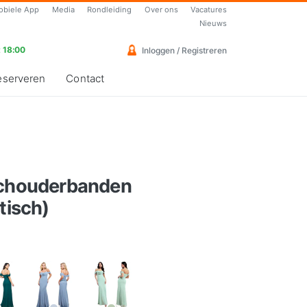
obiele App
Media
Rondleiding
Over ons
Vacatures
Nieuws
 18:00
Inloggen / Registreren
eserveren
Contact
schouderbanden
tisch)