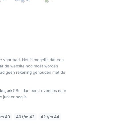
de voorraad. Het is mogelijk dat een
maar de website nog moet worden
raad geen rekening gehouden met de
ke jurk?
Bel dan eerst eventjes naar
 jurk er nog is.
/m 40
40 t/m 42
42 t/m 44