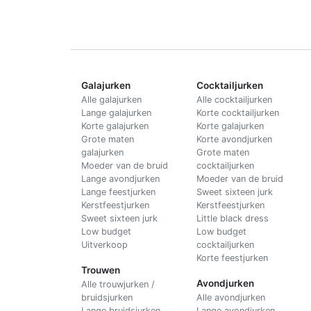
Galajurken
Cocktailjurken
Alle galajurken
Alle cocktailjurken
Lange galajurken
Korte cocktailjurken
Korte galajurken
Korte galajurken
Grote maten
Korte avondjurken
galajurken
Grote maten
Moeder van de bruid
cocktailjurken
Lange avondjurken
Moeder van de bruid
Lange feestjurken
Sweet sixteen jurk
Kerstfeestjurken
Kerstfeestjurken
Sweet sixteen jurk
Little black dress
Low budget
Low budget
Uitverkoop
cocktailjurken
Korte feestjurken
Trouwen
Avondjurken
Alle trouwjurken /
bruidsjurken
Alle avondjurken
Lange bruidsjurken
Lange avondjurken