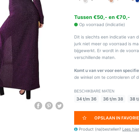
Tussen €50,- en €70,-
Op voorraad (indicatie)
Dit is slechts een indicatie van 
jurk niet meer op voorraad is 
bijgewerkt. Er wordt in de voor
verschillende maten.
Komt u van ver voor een specifie
de winkel om te controleren of de
BESCHIKBARE MATEN
34 t/m 36
36 t/m 38
38 t
OPSLAAN IN FAVORI
Product (na)bestellen?
Lees hie