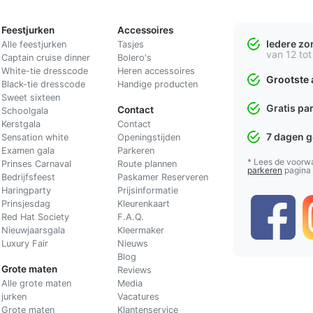
Feestjurken
Accessoires
Iedere z
Alle feestjurken
Tasjes
van 12 tot
Captain cruise dinner
Bolero's
White-tie dresscode
Heren accessoires
Grootste 
Black-tie dresscode
Handige producten
Sweet sixteen
Gratis pa
Contact
Schoolgala
Kerstgala
C
ontact
7 dagen 
Sensation white
Openingstijden
Examen gala
Parkeren
* Lees de voorw
Prinses Carnaval
Route plannen
parkeren
pagina
Bedrijfsfeest
Paskamer Reserveren
Haringparty
Prijsinformatie
Prinsjesdag
Kleurenkaart
Red Hat Society
F.A.Q.
Nieuwjaarsgala
Kleermaker
Luxury Fair
Nieuws
Blog
Grote maten
Reviews
Alle grote maten
Media
jurken
Vacatures
Grote maten
Klantenservice