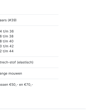
aars (#39)
4 t/m 36
6 t/m 38
8 t/m 40
0 t/m 42
2 t/m 44
trech-stof (elastisch)
ange mouwen
ussen €50,- en €70,-