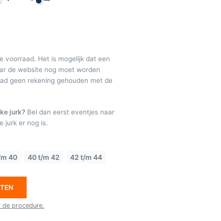
de voorraad. Het is mogelijk dat een
maar de website nog moet worden
raad geen rekening gehouden met de
ke jurk?
Bel dan eerst eventjes naar
 jurk er nog is.
/m 40
40 t/m 42
42 t/m 44
ETEN
r de procedure.