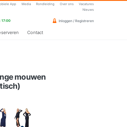
obiele App
Media
Rondleiding
Over ons
Vacatures
Nieuws
 17:00
Inloggen / Registreren
eserveren
Contact
lange mouwen
tisch)