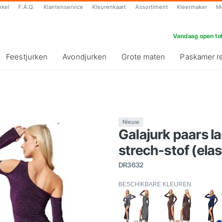
nkel
F.A.Q.
Klantenservice
Kleurenkaart
Assortiment
Kleermaker
M
Vandaag open tot
Feestjurken
Avondjurken
Grote maten
Paskamer r
Nieuw
Galajurk paars 
strech-stof (elas
DR3632
BESCHIKBARE KLEUREN