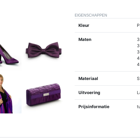
EIGENSCHAPPEN
Kleur
P
Maten
3
3
3
4
4
Materiaal
S
Uitvoering
L
Prijsinformatie
t