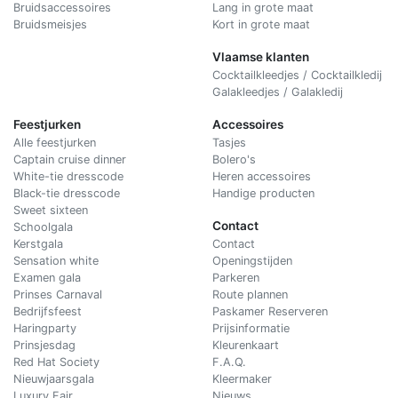
Bruidsaccessoires
Lang in grote maat
Bruidsmeisjes
Kort in grote maat
Vlaamse klanten
Cocktailkleedjes / Cocktailkledij
Galakleedjes / Galakledij
Feestjurken
Accessoires
Alle feestjurken
Tasjes
Captain cruise dinner
Bolero's
White-tie dresscode
Heren accessoires
Black-tie dresscode
Handige producten
Sweet sixteen
Contact
Schoolgala
Kerstgala
C
ontact
Sensation white
Openingstijden
Examen gala
Parkeren
Prinses Carnaval
Route plannen
Bedrijfsfeest
Paskamer Reserveren
Haringparty
Prijsinformatie
Prinsjesdag
Kleurenkaart
Red Hat Society
F.A.Q.
Nieuwjaarsgala
Kleermaker
Luxury Fair
Nieuws