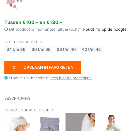
Tussen €100,- en €130,-
Dit product is momenteel uitverkocht*.
Houdt mij op de hoogte
BESCHIKBARE MATEN
34 t/m 36
36 t/m 38
38 t/m 40
40 t/m 42
OPSLAAN IN FAVORIETEN
Product (na)bestellen?
Lees hier de procedure.
BESCHRIJVING
BIJPASSENDE ACCESSOIRES