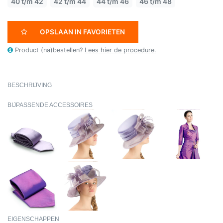
40 t/m 42
42 t/m 44
44 t/m 46
46 t/m 48
OPSLAAN IN FAVORIETEN
Product (na)bestellen?
Lees hier de procedure.
BESCHRIJVING
BIJPASSENDE ACCESSOIRES
EIGENSCHAPPEN