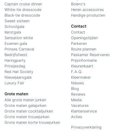
Captain cruise dinner
Bolero's
White-tie dresscode
Heren accessoires
Black-tie dresscode
Handige producten
Sweet sixteen
Contact
Schoolgala
Kerstgala
C
ontact
Sensation white
Openingstijden
Examen gala
Parkeren
Prinses Carnaval
Route plannen
Bedrijfsfeest
Paskamer Reserveren
Haringparty
Prijsinformatie
Prinsjesdag
Kleurenkaart
Red Hat Society
F.A.Q.
Nieuwjaarsgala
Kleermaker
Luxury Fair
Nieuws
Blog
Grote maten
Reviews
Alle grote maten jurken
Media
Grote maten galajurken
Vacatures
Grote maten cocktailjurken
Klantenservice
Grote maten trouwjurken
Acties
Grote maten korte trouwjurken
Privacyverklaring