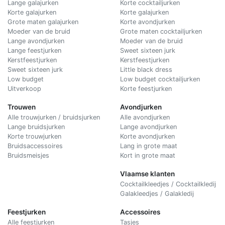
Lange galajurken
Korte cocktailjurken
Korte galajurken
Korte galajurken
Grote maten galajurken
Korte avondjurken
Moeder van de bruid
Grote maten cocktailjurken
Lange avondjurken
Moeder van de bruid
Lange feestjurken
Sweet sixteen jurk
Kerstfeestjurken
Kerstfeestjurken
Sweet sixteen jurk
Little black dress
Low budget
Low budget cocktailjurken
Uitverkoop
Korte feestjurken
Trouwen
Avondjurken
Alle trouwjurken / bruidsjurken
Alle avondjurken
Lange bruidsjurken
Lange avondjurken
Korte trouwjurken
Korte avondjurken
Bruidsaccessoires
Lang in grote maat
Bruidsmeisjes
Kort in grote maat
Vlaamse klanten
Cocktailkleedjes / Cocktailkledij
Galakleedjes / Galakledij
Feestjurken
Accessoires
Alle feestjurken
Tasjes